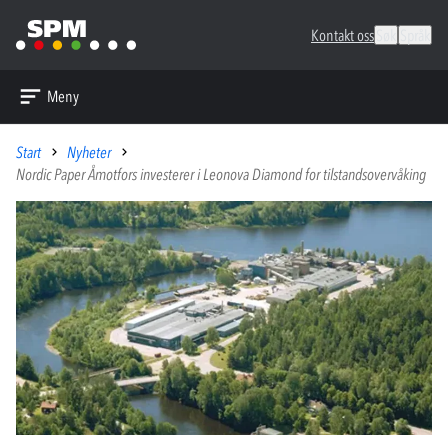
Kontakt oss
Søk
Språk
Meny
Start
Nyheter
Nordic Paper Åmotfors investerer i Leonova Diamond for tilstandsovervåking