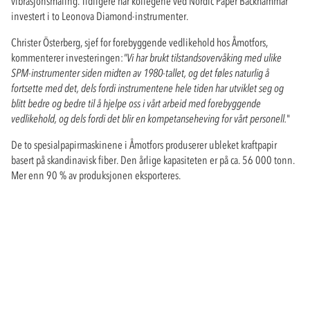
vibrasjonsmåling. Tidligere har kollegene ved Nordic Paper Bäckhammar
investert i to Leonova Diamond-instrumenter.
Christer Österberg, sjef for forebyggende vedlikehold hos Åmotfors,
kommenterer investeringen:
"Vi har brukt tilstandsovervåking med ulike
SPM-instrumenter siden midten av 1980-tallet, og det føles naturlig å
fortsette med det, dels fordi instrumentene hele tiden har utviklet seg og
blitt bedre og bedre til å hjelpe oss i vårt arbeid med forebyggende
vedlikehold, og dels fordi det blir en kompetanseheving for vårt personell.
"
De to spesialpapirmaskinene i Åmotfors produserer ubleket kraftpapir
basert på skandinavisk fiber. Den årlige kapasiteten er på ca. 56 000 tonn.
Mer enn 90 % av produksjonen eksporteres.