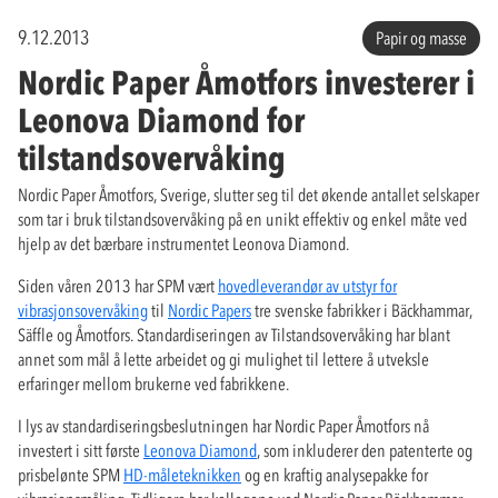
9.12.2013
Papir og masse
Nordic Paper Åmotfors investerer i
Leonova Diamond for
tilstandsovervåking
Nordic Paper Åmotfors, Sverige, slutter seg til det økende antallet selskaper
som tar i bruk tilstandsovervåking på en unikt effektiv og enkel måte ved
hjelp av det bærbare instrumentet Leonova Diamond.
Siden våren 2013 har SPM vært
hovedleverandør av utstyr for
vibrasjonsovervåking
til
Nordic Papers
tre svenske fabrikker i Bäckhammar,
Säffle og Åmotfors. Standardiseringen av Tilstandsovervåking har blant
annet som mål å lette arbeidet og gi mulighet til lettere å utveksle
erfaringer mellom brukerne ved fabrikkene.
I lys av standardiseringsbeslutningen har Nordic Paper Åmotfors nå
investert i sitt første
Leonova Diamond
, som inkluderer den patenterte og
prisbelønte SPM
HD-måleteknikken
og en kraftig analysepakke for