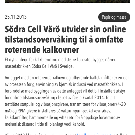
25.11.2013
Papir og masse
Södra Cell Värö utvider sin online
tilstandsovervåking til å omfatte
roterende kalkovner
Et nytt anlegg for kalkbrenning med større kapasitet bygges nå ved
massefabrikken Södra Cell Värö i Sverige.
Anlegget med en roterende kalkovn og tilhørende kalkslamfilter er en del
av prosessen for gjenvinning av kjemisk industri ved massefabrikken. I
forbindelse med byggingen av dette anlegget vil det bli installert utstyr
for online tilstandsovervåking i løpet av første kvartal 2014. Totalt
trettiåtte støtpuls- og vibrasjonsgivere, transmittere for vibrasjoner (4-20
mA) og RPM-givere installeres på vakuumpumpe, kalkovnsdrev,
kalkslamfilter, hammermølle og vifter etc. for å oppdage forverring av
mekanisk tilstand i tide til planlagt vedlikehold.