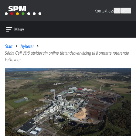
Kontakt oss
Søk
Språk
Meny
Start
Nyheter
Södra Cell Värö utvider sin online tilstandsovervåking til å omfatte roterende
kalkovner