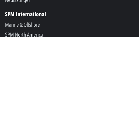
SPM International
Marine & Offshore
SPM North America
SPM Academy
Connect
LinkedIn
Facebook
Youtube
info@spminstrument.no