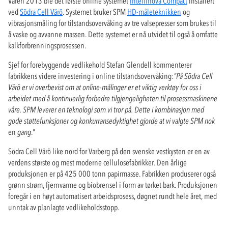
Våren 2013 ble det første online systemet
Intellinova Compact
installert
ved
Södra Cell Värö
. Systemet bruker SPM
HD-måleteknikken
og
vibrasjonsmåling for tilstandsovervåking av tre valsepresser som brukes til
å vaske og avvanne massen. Dette systemet er nå utvidet til også å omfatte
kalkforbrenningsprosessen.
Sjef for forebyggende vedlikehold Stefan Glendell kommenterer
fabrikkens videre investering i online tilstandsovervåking:
"På Södra Cell
Värö er vi overbevist om at
online-målinger er et viktig verktøy for oss i
arbeidet med å kontinuerlig forbedre tilgjengeligheten til prosessmaskinene
våre. SPM leverer en teknologi som vi tror på. Dette i kombinasjon med
gode støttefunksjoner og konkurransedyktighet gjorde at vi valgte SPM nok
en
gang
."
Södra Cell Värö like nord for Varberg på den svenske vestkysten er en av
verdens største og mest moderne cellulosefabrikker. Den årlige
produksjonen er på 425 000 tonn papirmasse. Fabrikken produserer også
grønn strøm, fjernvarme og biobrensel i form av tørket bark. Produksjonen
foregår i en høyt automatisert arbeidsprosess, døgnet rundt hele året, med
unntak av planlagte vedlikeholdsstopp.