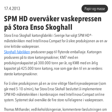
17.4.2013
Papir og masse
SPM HD overvåker vaskepressen
på Stora Enso Skoghall
Stora Enso Skoghall kartongfabrikk i Sverige har valgt SPM HD®-
måleteknikken med Intellinova Compact for å sikre produksjonen av en av
sine kritiske vaskepresser.
Skoghall-fabrikken
produserer papp til flytende emballasje. Kartongen
produseres på to store kartongmaskiner; KM7 med en
produksjonskapasitet på 300.000 tonn per år, og KM8 med en årlig
kapasitet på 425.000 tonn kartong, noe som gjør den til en av verdens
største kartongmaskiner.
For å sikre produksjonen på en av sine viktige fiberlinjevaskepresser (som
går med 5-10 o/min), har Stora Enso Skohall besluttet å implementere
SPM HD-måleteknikken i kombinasjon med Intellinova Compact online
system. Systemet skal overvåke de fire store rullelagrene i vaskepressen.
Thomas Mithander, vedlikeholdsingeniør, kommenterer beslutningen om