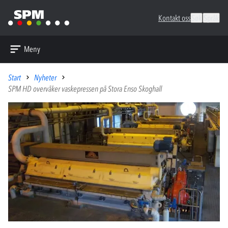
Kontakt oss
Søk
Språk
Meny
Start
Nyheter
SPM HD overvåker vaskepressen på Stora Enso Skoghall