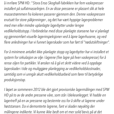
å innføre SPM HD: "
Stora Enso Skoghall-fabrikken har fem vaskepresser
installert på sulfatmasselinjen. En av disse pressene er plassert slik at hele
massestrømmen fra kokeren passerer gjennom den. Denne vaskepressen
er
utsatt for store påkjenninger
, og det har vært
hyppige lagerproblemer
med mer eller mindre uplanlagte lagerbytter under lengre
vedlikeholdsstopp. I forbindelse med disse planlagte stansene har vi planlagt
og gjennomført visuelle lagerinspeksjoner ved å åpne lagerhusene, og ved
flere anledninger har vi funnet lagerskader som har ført til "nødutskiftninger".
For å minimere antallet ikke-planlagte stopp og lagerbytter har vi installert et
system for sirkulasjon av olje i lagrene (fire lagre på hver vaskepresse) for å
rense oljen for partikler. Vi ønsker nå å gå et skritt videre ved å oppdage
lagerskader i tide og muliggjøre planlegging av vedlikeholdskostnader,
samtidig som vi unngår akutt vedlikeholdsarbeid som fører til betydelige
produksjonstap.
I løpet av sommeren 2012 ble det gjort provisoriske lagermålinger med SPM
HD på to av de andre pressene våre, som står i blekeanlegget. Vi hadde en
lagertreff på en av pressene og bestemte oss for å skifte ut lagrene under
høststansen. Da vi demonterte lagrene, fant vi skader nøyaktig der
målingene indikerte. Vi kunne ikke bedt om et mer solid bevis på at det