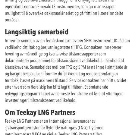
egensikre Leonova Emerald IS-instrumenter, som gir mannskapet
mulighet til å overvåke dekksmaskineriet og gå fritt inn i soneinndelte
områder.
Langsiktig samarbeid
Innenfor rammen av en femårskontrakt leverer SPM Instrument UK råd om
vedlikeholdstiltak og beslutningsstøtte til TPG. Kontrakten innebærer
levering av månedlige og kvartalsvise tilstandsrapporter som
dokumenterer programmet for tilstandsbasert vedlikehold, i henhold til
klassekravene. Samarbeidet mellom TPG og SPM er nå inne i sitt fjerde år
og har gitt besparelser i form av driftsikkerhet og redusert omfang av
tørrdokk, basert på maskinens tilstand. Servicekontrakten har blitt utvidet
etter hvert som flere skip har blitt lagt til flåten. Et omfattende
nybyggingsprogram i løpet av de neste fem årene vil føre til ytterligere
investeringer i tilstandsbasert vedlikehold.
Om Teekay LNG Partners
Teekay LNG Partners er en internasjonal leverandør av
sjøtransporttjenester for flytende naturgass (LNG), flytende
petroleumsgass (LPG) og råolje. Teekay LNG Partners tilbyr