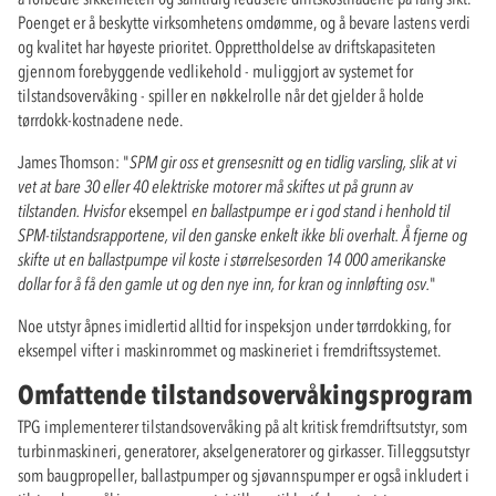
Poenget er å beskytte virksomhetens omdømme, og å bevare lastens verdi
og kvalitet har høyeste prioritet. Opprettholdelse av driftskapasiteten
gjennom forebyggende vedlikehold - muliggjort av systemet for
tilstandsovervåking - spiller en nøkkelrolle når det gjelder å holde
tørrdokk-kostnadene nede.
James Thomson: "
SPM gir oss et grensesnitt og en tidlig varsling, slik at vi
vet at bare 30 eller 40 elektriske motorer må skiftes ut på grunn av
tilstanden.
Hvis
for
eksempel
en ballastpumpe er i god stand i henhold til
SPM-tilstandsrapportene, vil den ganske enkelt ikke bli overhalt. Å fjerne og
skifte ut en ballastpumpe vil koste i størrelsesorden 14 000 amerikanske
dollar for å få den gamle ut og den nye inn, for kran og innløfting osv.
"
Noe utstyr åpnes imidlertid alltid for inspeksjon under tørrdokking, for
eksempel vifter i maskinrommet og maskineriet i fremdriftssystemet.
Omfattende tilstandsovervåkingsprogram
TPG implementerer tilstandsovervåking på alt kritisk fremdriftsutstyr, som
turbinmaskineri, generatorer, akselgeneratorer og girkasser. Tilleggsutstyr
som baugpropeller, ballastpumper og sjøvannspumper er også inkludert i