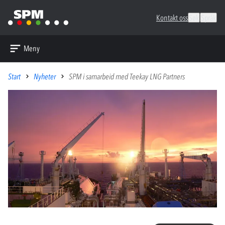
Kontakt oss
Søk
Språk
Meny
Start
Nyheter
SPM i samarbeid med Teekay LNG Partners