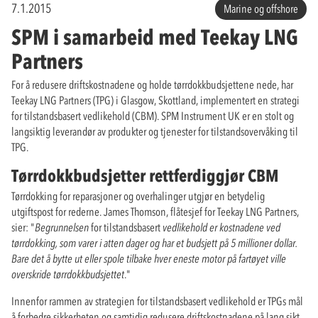
7.1.2015
Marine og offshore
SPM i samarbeid med Teekay LNG
Partners
For å redusere driftskostnadene og holde tørrdokkbudsjettene nede, har
Teekay LNG Partners (TPG) i Glasgow, Skottland, implementert en strategi
for tilstandsbasert vedlikehold (CBM). SPM Instrument UK er en stolt og
langsiktig leverandør av produkter og tjenester for tilstandsovervåking til
TPG.
Tørrdokkbudsjetter rettferdiggjør CBM
Tørrdokking for reparasjoner og overhalinger utgjør en betydelig
utgiftspost for rederne. James Thomson, flåtesjef for Teekay LNG Partners,
sier: "
Begrunnelsen
for tilstandsbasert
vedlikehold er kostnadene ved
tørrdokking, som varer i atten dager og har et budsjett på
5 millioner dollar.
Bare det å bytte ut eller spole tilbake hver eneste motor på fartøyet ville
overskride tørrdokkbudsjettet
."
Innenfor rammen av strategien for tilstandsbasert vedlikehold er TPGs mål
å forbedre sikkerheten og samtidig redusere driftskostnadene på lang sikt.