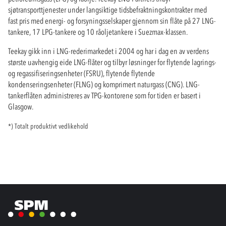
sjøtransporttjenester under langsiktige tidsbefraktningskontrakter med
fast pris med energi- og forsyningsselskaper gjennom sin flåte på 27 LNG-
tankere, 17 LPG-tankere og 10 råoljetankere i Suezmax-klassen.
Teekay gikk inn i LNG-rederimarkedet i 2004 og har i dag en av verdens
største uavhengig eide LNG-flåter og tilbyr løsninger for flytende lagrings-
og regassifiseringsenheter (FSRU), flytende flytende
kondenseringsenheter (FLNG) og komprimert naturgass (CNG). LNG-
tankerflåten administreres av TPG-kontorene som for tiden er basert i
Glasgow.
*) Totalt produktivt vedlikehold