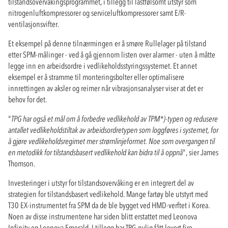
tilstandsovervåkingsprogrammet, i tillegg til lastfølsomt utstyr som
nitrogenluftkompressorer og serviceluftkompressorer samt E/R-
ventilasjonsvifter.
Et eksempel på denne tilnærmingen er å smøre Rullelager på tilstand
etter SPM-målinger - ved å gå gjennom listen over alarmer - uten å måtte
legge inn en arbeidsordre i vedlikeholdsstyringssystemet. Et annet
eksempel er å stramme til monteringsbolter eller optimalisere
innrettingen av aksler og reimer når vibrasjonsanalyser viser at det er
behov for det.
"
TPG har også et mål om å forbedre vedlikehold av TPM*)-typen og redusere
antallet vedlikeholdstiltak av arbeidsordretypen som loggføres i systemet, for
å gjøre vedlikeholdsregimet mer strømlinjeformet. Noe som overgangen til
en metodikk for tilstandsbasert vedlikehold kan bidra til å oppnå
", sier James
Thomson.
Investeringer i utstyr for tilstandsovervåking er en integrert del av
strategien for tilstandsbasert vedlikehold. Mange fartøy ble utstyrt med
T30 EX-instrumentet fra SPM da de ble bygget ved HMD-verftet i Korea.
Noen av disse instrumentene har siden blitt erstattet med Leonova
Infinity og Leonova Emerald. I tillegg har TPG nylig fått levert fire