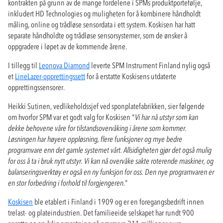
kontrakten på grunn av de mange fordelene i SPMs produktportefølje,
inkludert HD Technologies og muligheten for å kombinere håndholdt
måling, online og trådløse sensordata i ett system. Koskisen har hatt
separate håndholdte og trådløse sensorsystemer, som de ønsker å
oppgradere i løpet av de kommende årene.
I tillegg til
Leonova Diamond
leverte SPM Instrument Finland nylig også
et
LineLazer-opprettingssett
for å erstatte Koskisens utdaterte
opprettingssensorer.
Heikki Sutinen, vedlikeholdssjef ved sponplatefabrikken, sier følgende
om hvorfor SPM var et godt valg for Koskisen "
Vi har nå utstyr som kan
dekke behovene våre for tilstandsovervåking i årene som kommer.
Løsningen har høyere oppløsning, flere funksjoner og mye bedre
programvare enn det gamle systemet vårt. Allsidigheten gjør det også mulig
for oss å ta i bruk nytt utstyr. Vi kan nå overvåke sakte roterende maskiner, og
balanseringsverktøy er også en ny funksjon for oss. Den nye programvaren er
en stor forbedring i forhold til forgjengeren
."
Koskisen
ble etablert i Finland i 1909 og er en foregangsbedrift innen
trelast- og plateindustrien. Det familieeide selskapet har rundt 900