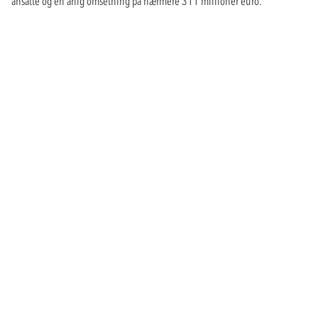
ansatte og en årlig omsetning på nærmere 311 millioner euro.