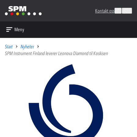
Kontakt oss
Søk
Språk
Meny
Start
Nyheter
SPM Instrument Finland leverer Leonova Diamond til Koskisen