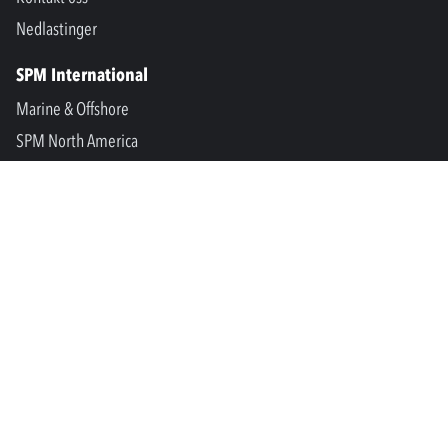
Nedlastinger
SPM International
Marine & Offshore
SPM North America
SPM Academy
Connect
LinkedIn
Facebook
Youtube
info@spminstrument.no