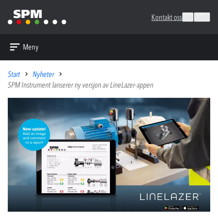
Kontakt oss
Søk
Språk
Meny
Start
Nyheter
SPM Instrument lanserer ny versjon av LineLazer-appen