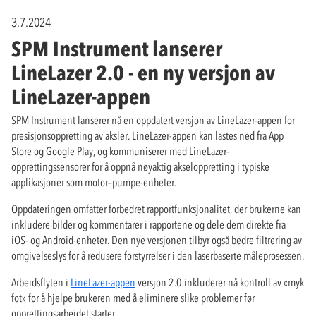
3.7.2024
SPM Instrument lanserer
LineLazer 2.0 - en ny versjon av
LineLazer-appen
SPM Instrument lanserer nå en oppdatert versjon av LineLazer-appen for
presisjonsoppretting av aksler. LineLazer-appen kan lastes ned fra App
Store og Google Play, og kommuniserer med LineLazer-
opprettingssensorer for å oppnå nøyaktig akseloppretting i typiske
applikasjoner som motor–pumpe-enheter.
Oppdateringen omfatter forbedret rapportfunksjonalitet, der brukerne kan
inkludere bilder og kommentarer i rapportene og dele dem direkte fra
iOS- og Android-enheter. Den nye versjonen tilbyr også bedre filtrering av
omgivelseslys for å redusere forstyrrelser i den laserbaserte måleprosessen.
Arbeidsflyten i
LineLazer-appen
versjon 2.0 inkluderer nå kontroll av «myk
fot» for å hjelpe brukeren med å eliminere slike problemer før
opprettingsarbeidet starter.