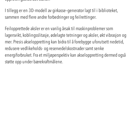
I tillegg er en 3D-modell av girkasse–generator lagt til i biblioteket,
sammen med flere andre forbedringer og feilrettinger.
Feilopprettede aksler er en vanlig årsak til maskinproblemer som
lagersvikt, koblingsslitasje, ødelagte tetninger og aksler, økt vibrasjon og
mer. Presis akseloppretting kan bidra til å forebygge uforutsett nedetid,
redusere vedlikeholds- og reservedelskostnader samt senke
energiforbruket. Fra et miljøperspektiv kan akseloppretting dermed også
støtte opp under bærekraftmålene.