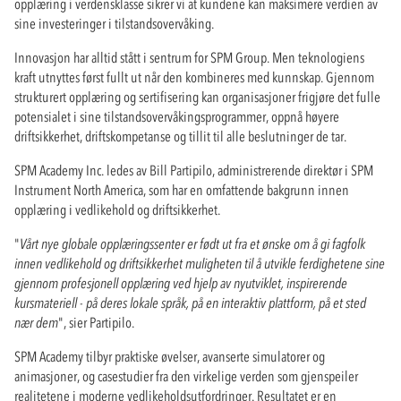
opplæring i verdensklasse sikrer vi at kundene kan maksimere verdien av
sine investeringer i tilstandsovervåking.
Innovasjon har alltid stått i sentrum for SPM Group. Men teknologiens
kraft utnyttes først fullt ut når den kombineres med kunnskap. Gjennom
strukturert opplæring og sertifisering kan organisasjoner frigjøre det fulle
potensialet i sine tilstandsovervåkingsprogrammer, oppnå høyere
driftsikkerhet, driftskompetanse og tillit til alle beslutninger de tar.
SPM Academy Inc. ledes av Bill Partipilo, administrerende direktør i SPM
Instrument North America, som har en omfattende bakgrunn innen
opplæring i vedlikehold og driftsikkerhet.
"
Vårt nye globale opplæringssenter er født ut fra et ønske om å gi fagfolk
innen vedlikehold og driftsikkerhet muligheten til å utvikle ferdighetene sine
gjennom profesjonell opplæring ved hjelp av nyutviklet, inspirerende
kursmateriell - på deres lokale språk, på en interaktiv plattform, på et sted
nær dem
", sier Partipilo.
SPM Academy tilbyr praktiske øvelser, avanserte simulatorer og
animasjoner, og casestudier fra den virkelige verden som gjenspeiler
realitetene i moderne vedlikeholdsutfordringer. Resultatet er en