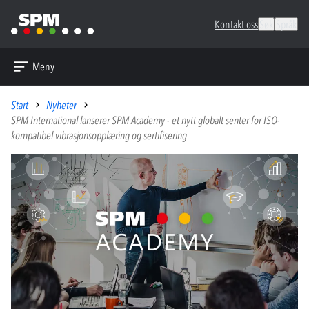
Kontakt oss
Søk
Språk
Meny
Start
Nyheter
SPM International lanserer SPM Academy - et nytt globalt senter for ISO-
kompatibel vibrasjonsopplæring og sertifisering