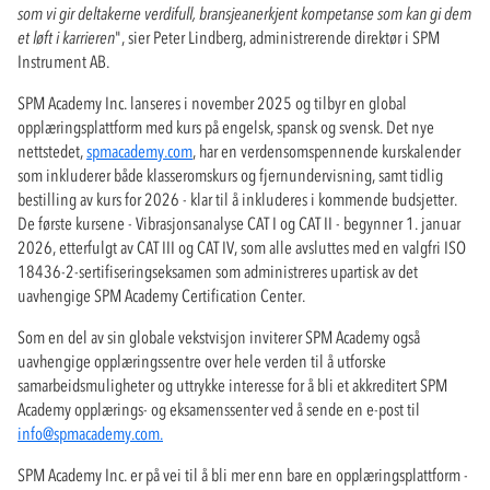
som vi gir deltakerne verdifull, bransjeanerkjent kompetanse som kan gi dem
et løft i karrieren
", sier Peter Lindberg, administrerende direktør i SPM
Instrument AB.
SPM Academy Inc. lanseres i november 2025 og tilbyr en global
opplæringsplattform med kurs på engelsk, spansk og svensk. Det nye
nettstedet,
spmacademy.com
, har en verdensomspennende kurskalender
som inkluderer både klasseromskurs og fjernundervisning, samt tidlig
bestilling av kurs for 2026 - klar til å inkluderes i kommende budsjetter.
De første kursene - Vibrasjonsanalyse CAT I og CAT II - begynner 1. januar
2026, etterfulgt av CAT III og CAT IV, som alle avsluttes med en valgfri ISO
18436-2-sertifiseringseksamen som administreres upartisk av det
uavhengige SPM Academy Certification Center.
Som en del av sin globale vekstvisjon inviterer SPM Academy også
uavhengige opplæringssentre over hele verden til å utforske
samarbeidsmuligheter og uttrykke interesse for å bli et akkreditert SPM
Academy opplærings- og eksamenssenter ved å sende en e-post til
info@spmacademy.com
.
SPM Academy Inc. er på vei til å bli mer enn bare en opplæringsplattform -