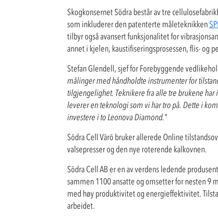
Skogkonsernet Södra består av tre cellulosefabrik
som inkluderer den patenterte måleteknikken
SP
tilbyr også avansert funksjonalitet for vibrasjons
annet i kjelen, kaustifiseringsprosessen, flis- og
Stefan Glendell, sjef for Forebyggende vedlikehold
målinger med håndholdte instrumenter for tilstand
tilgjengelighet. Teknikere fra alle tre brukene har
leverer en teknologi som vi har tro på. Dette i ko
investere i to Leonova Diamond.
"
Södra Cell Värö bruker allerede Online tilstands
valsepresser og den nye roterende kalkovnen.
Södra Cell AB er en av verdens ledende produsent
sammen 1100 ansatte og omsetter for nesten 9 mi
med høy produktivitet og energieffektivitet. Tilst
arbeidet.