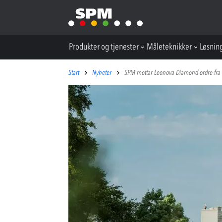
Produkter og tjenester
Måleteknikker
Løsnin
Start
Nyheter
SPM mottar Leonova Diamond-ordre fra 