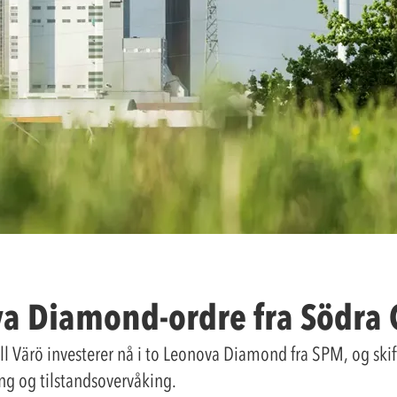
 Diamond-ordre fra Södra C
ll Värö investerer nå i to Leonova Diamond fra SPM, og ski
ng og tilstandsovervåking.