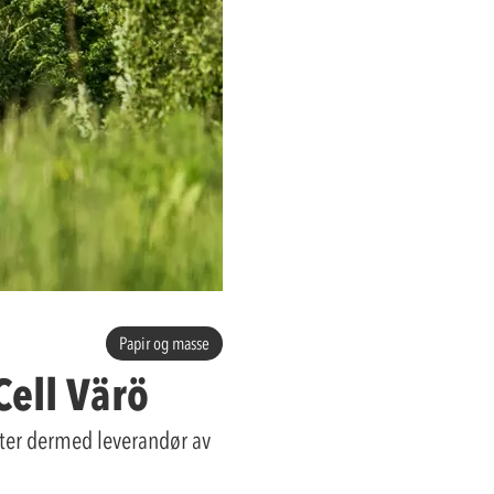
Papir og masse
ell Värö
fter dermed leverandør av