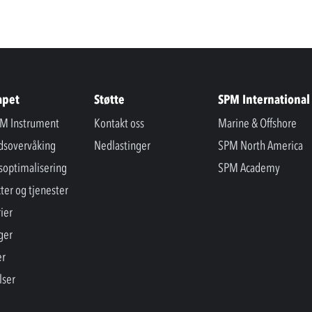
apet
Støtte
SPM International
M Instrument
Kontakt oss
Marine & Offshore
ndsovervåking
Nedlastinger
SPM North America
soptimalisering
SPM Academy
ter og tjenester
ier
ger
er
lser