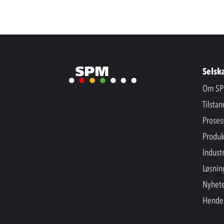
Selsk
Om SP
Tilsta
Proses
Produk
Industr
Løsnin
Nyhet
Hende