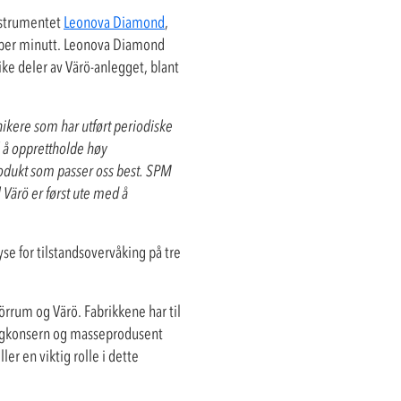
instrumentet
Leonova Diamond
,
 per minutt. Leonova Diamond
ike deler av Värö-anlegget, blant
nikere som har utført periodiske
 å opprettholde høy
produkt som passer oss best. SPM
 Värö er først ute med å
e for tilstandsovervåking på tre
rrum og Värö. Fabrikkene har til
kogkonsern og masseprodusent
er en viktig rolle i dette