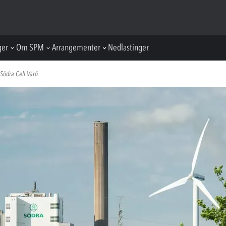
ger
Om SPM
Arrangementer
Nedlastinger
Södra Cell Värö