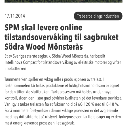
17.11.2014
Trebearbeidingsindustrien
SPM skal levere online
tilstandsovervåking til sagbruket
Södra Wood Mönsterås
Et av Sveriges største sagbruk, Södra Wood Mönsterås, har bestilt
Intellinova Compact for tilstandsovervåking av elektriske motorer og vifter
i trelasttørken.
Tømmertørken spiller en viktig rolle i produksjonen av trelast. I
tørketrommelen får trelastproduktene et fuktighetsinnhold som er egnet
for den tiltenkte sluttbruken. Tørkeprosessen må holdes under nøye
kontroll, siden den i stor grad påvirker kvaliteten på det leverbare trevirket.
Vanligvis tørkes trelasten fra et fuktinnhold på 60-120 % ned til 8-18 %.
For å minimere forstyrrelser i denne viktige prosessen er det avgjørende
med høy driftsikkerhet på utstyret. Tørkeprosessen tar flere dager og er den
mest energikrevende prosessen i et sagbruk.