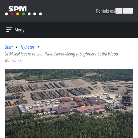
Kontakt oss
Søk
Språk
Meny
Start
Nyheter
SPM skal levere online tilstandsovervåking til sagbruket Södra Wood
Mönsterås