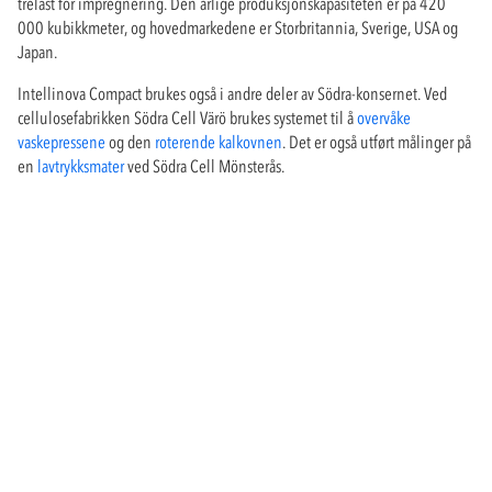
trelast for impregnering. Den årlige produksjonskapasiteten er på 420
000 kubikkmeter, og hovedmarkedene er Storbritannia, Sverige, USA og
Japan.
Intellinova Compact brukes også i andre deler av Södra-konsernet. Ved
cellulosefabrikken Södra Cell Värö brukes systemet til å
overvåke
vaskepressene
og den
roterende kalkovnen
. Det er også utført målinger på
en
lavtrykksmater
ved Södra Cell Mönsterås.