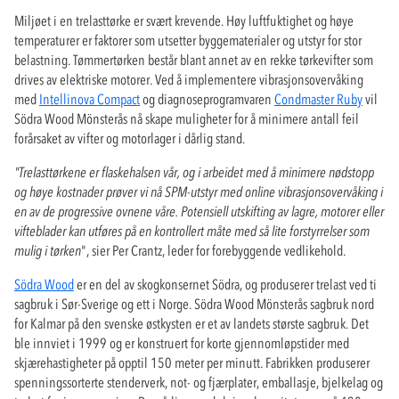
Miljøet i en trelasttørke er svært krevende. Høy luftfuktighet og høye
temperaturer er faktorer som utsetter byggematerialer og utstyr for stor
belastning. Tømmertørken består blant annet av en rekke tørkevifter som
drives av elektriske motorer. Ved å implementere vibrasjonsovervåking
med
Intellinova Compact
og diagnoseprogramvaren
Condmaster Ruby
vil
Södra Wood Mönsterås nå skape muligheter for å minimere antall feil
forårsaket av vifter og motorlager i dårlig stand.
"Trelasttørkene er flaskehalsen vår, og i arbeidet med å minimere nødstopp
og høye kostnader prøver vi nå SPM-utstyr med online vibrasjonsovervåking i
en av de progressive ovnene våre. Potensiell utskifting av lagre, motorer eller
vifteblader kan utføres på en kontrollert måte med så lite forstyrrelser som
mulig i tørken
", sier Per Crantz, leder for forebyggende vedlikehold.
Södra Wood
er en del av skogkonsernet Södra, og produserer trelast ved ti
sagbruk i Sør-Sverige og ett i Norge. Södra Wood Mönsterås sagbruk nord
for Kalmar på den svenske østkysten er et av landets største sagbruk. Det
ble innviet i 1999 og er konstruert for korte gjennomløpstider med
skjærehastigheter på opptil 150 meter per minutt. Fabrikken produserer
spenningssorterte stenderverk, not- og fjærplater, emballasje, bjelkelag og