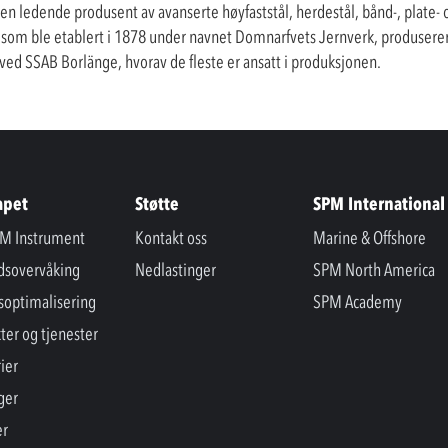
g en ledende produsent av avanserte høyfaststål, herdestål, bånd-, plate-
, som ble etablert i 1878 under navnet Domnarfvets Jernverk, produserer
 ved SSAB Borlänge, hvorav de fleste er ansatt i produksjonen.
apet
Støtte
SPM International
M Instrument
Kontakt oss
Marine & Offshore
ndsovervåking
Nedlastinger
SPM North America
soptimalisering
SPM Academy
ter og tjenester
ier
ger
er