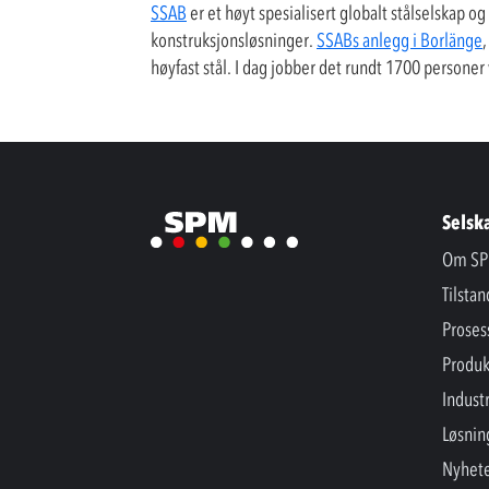
SSAB
er et høyt spesialisert globalt stålselskap o
konstruksjonsløsninger.
SSABs anlegg i Borlänge
høyfast stål. I dag jobber det rundt 1700 personer
Selsk
Om SP
Tilsta
Proses
Produk
Industr
Løsnin
Nyhet