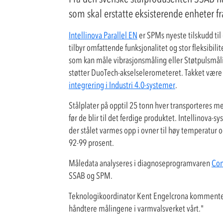
som skal erstatte eksisterende enheter f
Intellinova Parallel EN
er SPMs nyeste tilskudd til
tilbyr omfattende funksjonalitet og stor fleksibil
som kan måle vibrasjonsmåling eller Støtpulsmåli
støtter DuoTech-akselselerometeret. Takket være
integrering i Industri 4.0-systemer
.
Stålplater på opptil 25 tonn hver transporteres m
før de blir til det ferdige produktet. Intellinova-
der stålet varmes opp i ovner til høy temperatur 
92-99 prosent.
Måledata analyseres i diagnoseprogramvaren
Con
SSAB og SPM.
Teknologikoordinator Kent Engelcrona kommenterte
håndtere målingene i varmvalsverket vårt."