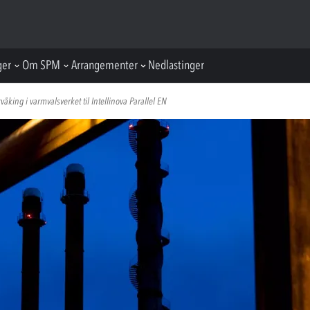
ger
Om SPM
Arrangementer
Nedlastinger
king i varmvalsverket til Intellinova Parallel EN