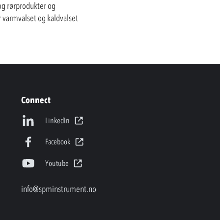
 og rørprodukter og
 varmvalset og kaldvalset
Connect
LinkedIn
Facebook
Youtube
info@spminstrument.no