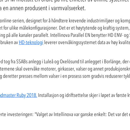
ra en annen produsent i varmvalsverket.
 online-serien, designet for å håndtere krevende industrimiljøer og kom
itet for ulike målekonfigurasjoner. Det er et høytytende og kraftig syste
ng på alle kanaler parallelt. Intellinova Parallel EN benytter HD ENV-
 bruken av
HD-teknologi
leverer overvåkingssystemet data av høy kvalitet
ed tog fra SSABs anlegg i Luleå og Oxelösund til anlegget i Borlänge, de
systemene skal overvåke motorer, girkasser, valser og annet produksjonskr
og deretter presses mellom valser i en prosess som gradvis reduserer ty
dmaster Ruby 2018.
Installasjon og idriftsettelse skjer i løpet av først
 investeringen: "Valget av Intellinova var ganske enkelt: Det var det