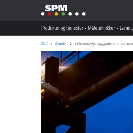
Produkter og tjenester
Måleteknikker
Løsnin
Start
Nyheter
SSAB Borlänge oppgraderer online overvå