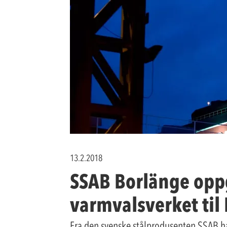
13.2.2018
SSAB Borlänge oppg
varmvalsverket til 
Fra den svenske stålprodusenten SSAB har