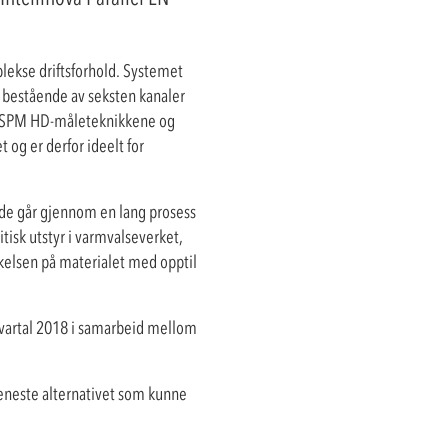
plekse driftsforhold. Systemet
m, bestående av seksten kanaler
 og SPM HD-måleteknikkene og
 og er derfor ideelt for
r de går gjennom en lang prosess
itisk utstyr i varmvalseverket,
kkelsen på materialet med opptil
e kvartal 2018 i samarbeid mellom
 eneste alternativet som kunne