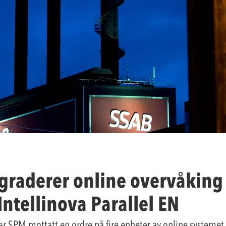
raderer online overvåking 
Intellinova Parallel EN
 SPM mottatt en ordre på fire enheter av online systemet I