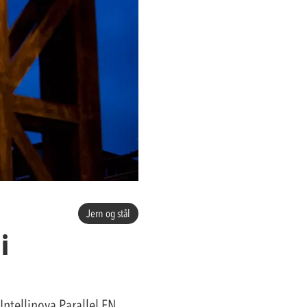
Jern og stål
i
ntellinova Parallel EN