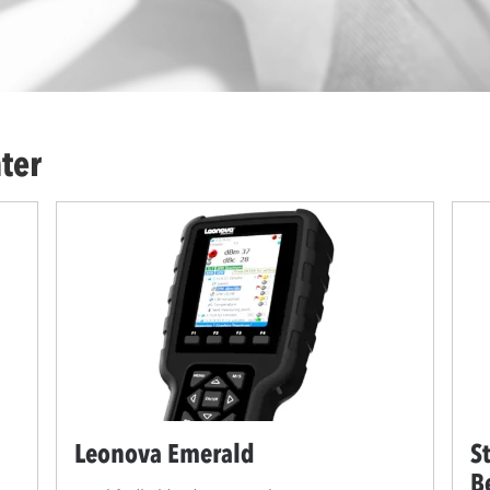
ter
Leonova Emerald
S
B