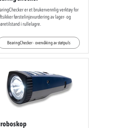
aringChecker er et brukervennlig verktøy for
ftsikker førstelinjevurdering av lager- og
retilstand i rullelagre.
BearingChecker - overvåking av støtpuls
troboskop