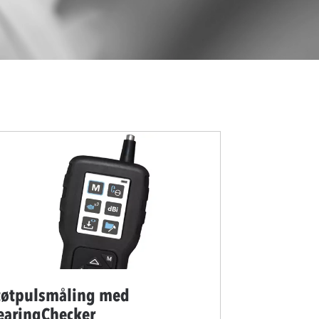
tøtpulsmåling med
earingChecker