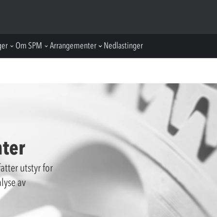
ger
Om SPM
Arrangementer
Nedlastinger
ter
tter utstyr for
lyse av