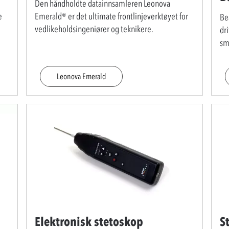
Den håndholdte datainnsamleren Leonova
e
Emerald® er det ultimate frontlinjeverktøyet for
Be
vedlikeholdsingeniører og teknikere.
dri
smø
Leonova Emerald
Elektronisk stetoskop
S