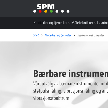
Produkter og tjenester
Måleteknikker
Løsnin
Start
Produkter og tjenester
Bærbare instrumenter
Bærbare instrumen
Vårt utvalg av bærbare instrumenter omfa
støtpulsmåling, vibrasjonsmåling og ana
vibrasjonsspektrum.