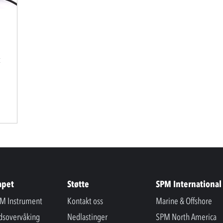
t
apet
Støtte
SPM International
M Instrument
Kontakt oss
Marine & Offshore
ndsovervåking
Nedlastinger
SPM North America