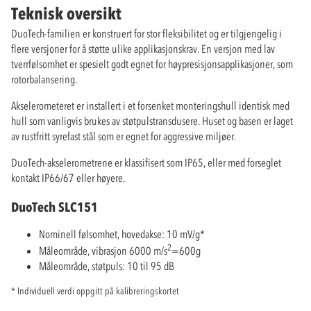
Teknisk oversikt
DuoTech-familien er konstruert for stor fleksibilitet og er tilgjengelig i
flere versjoner for å støtte ulike applikasjonskrav. En versjon med lav
tverrfølsomhet er spesielt godt egnet for høypresisjonsapplikasjoner, som
rotorbalansering.
Akselerometeret er installert i et forsenket monteringshull identisk med
hull som vanligvis brukes av støtpulstransdusere. Huset og basen er laget
av rustfritt syrefast stål som er egnet for aggressive miljøer.
DuoTech-akselerometrene er klassifisert som IP65, eller med forseglet
kontakt IP66/67 eller høyere.
DuoTech SLC151
Nominell følsomhet, hovedakse: 10 mV/g*
2
Måleområde, vibrasjon 6000 m/s
=600g
Måleområde, støtpuls: 10 til 95 dB
* Individuell verdi oppgitt på kalibreringskortet