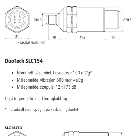
DuoTech SLC154
Nominell følsomhet, hovedakse: 100 mV/g*
2
Måleområde, vibrasjon 600 m/s
=60g
Måleområde, støtpuls -12 til 75 dB
Også tilgjengelig med hurtigkobling.
* Individuell verdi oppgitt på kalibreringskortet.