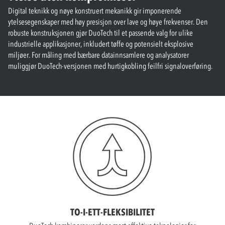
Digital teknikk og nøye konstruert mekanikk gir imponerende
ytelsesegenskaper med høy presisjon over lave og høye frekvenser. Den
robuste konstruksjonen gjør DuoTech til et passende valg for ulike
industrielle applikasjoner, inkludert tøffe og potensielt eksplosive
miljøer. For måling med bærbare datainnsamlere og analysatorer
muliggjør DuoTech-versjonen med hurtigkobling feilfri signaloverføring.
TO-I-ETT-FLEKSIBILITET