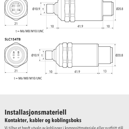
Installasjonsmateriell
Kontakter, kabler og koblingsboks
Vi tilbyr et bredt utvalg av koblinger i komposittmateriale eller rustfritt stål.