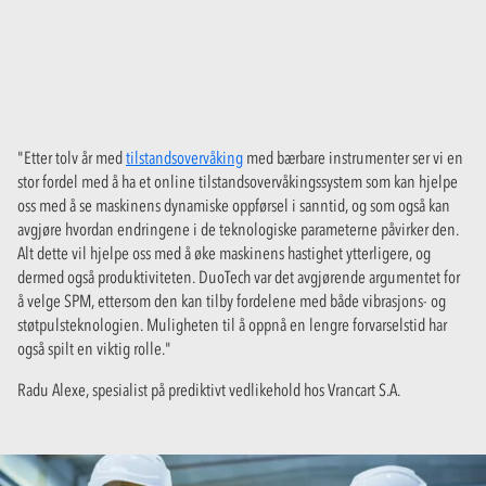
"Etter tolv år med
tilstandsovervåking
med bærbare instrumenter ser vi en
stor fordel med å ha et online tilstandsovervåkingssystem som kan hjelpe
oss med å se maskinens dynamiske oppførsel i sanntid, og som også kan
avgjøre hvordan endringene i de teknologiske parameterne påvirker den.
Alt dette vil hjelpe oss med å øke maskinens hastighet ytterligere, og
dermed også produktiviteten. DuoTech var det avgjørende argumentet for
å velge SPM, ettersom den kan tilby fordelene med både vibrasjons- og
støtpulsteknologien. Muligheten til å oppnå en lengre forvarselstid har
også spilt en viktig rolle."
Radu Alexe, spesialist på prediktivt vedlikehold hos Vrancart S.A.