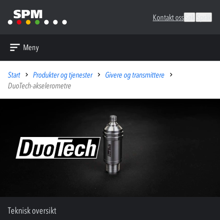
Kontakt oss
Søk
Språk
Meny
Start
Produkter og tjenester
Givere og transmittere
DuoTech-akselerometre
Teknisk oversikt