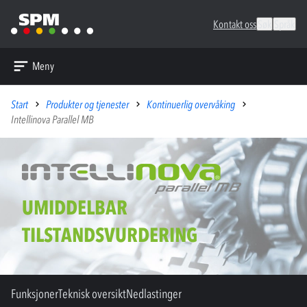
Kontakt oss
Søk
Språk
Meny
Start
Produkter og tjenester
Kontinuerlig overvåking
Intellinova Parallel MB
UMIDDELBAR
TILSTANDSVURDERING
Funksjoner
Teknisk oversikt
Nedlastinger