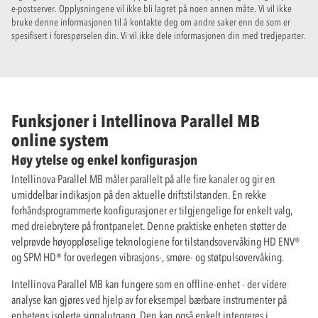
e-postserver. Opplysningene vil ikke bli lagret på noen annen måte. Vi vil ikke
bruke denne informasjonen til å kontakte deg om andre saker enn de som er
spesifisert i forespørselen din. Vi vil ikke dele informasjonen din med tredjeparter.
Funksjoner i Intellinova Parallel MB
online system
Høy ytelse og enkel konfigurasjon
Intellinova Parallel MB måler parallelt på alle fire kanaler og gir en
umiddelbar indikasjon på den aktuelle driftstilstanden. En rekke
forhåndsprogrammerte konfigurasjoner er tilgjengelige for enkelt valg,
med dreiebrytere på frontpanelet. Denne praktiske enheten støtter de
velprøvde høyoppløselige teknologiene for tilstandsovervåking HD ENV®
og SPM HD® for overlegen vibrasjons-, smøre- og støtpulsovervåking.
Intellinova Parallel MB kan fungere som en offline-enhet - der videre
analyse kan gjøres ved hjelp av for eksempel bærbare instrumenter på
enhetens isolerte signalutgang. Den kan også enkelt integreres i