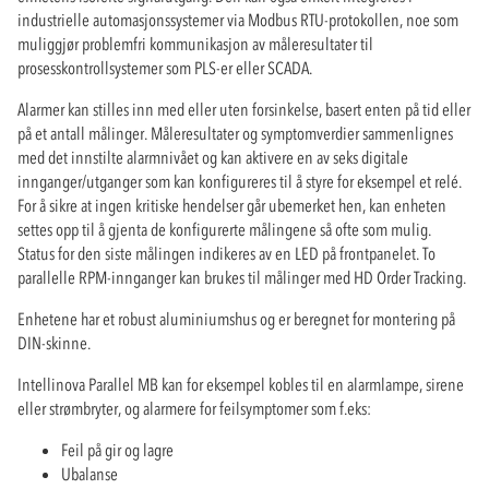
industrielle automasjonssystemer via Modbus RTU-protokollen, noe som
muliggjør problemfri kommunikasjon av måleresultater til
prosesskontrollsystemer som PLS-er eller SCADA.
Alarmer kan stilles inn med eller uten forsinkelse, basert enten på tid eller
på et antall målinger. Måleresultater og symptomverdier sammenlignes
med det innstilte alarmnivået og kan aktivere en av seks digitale
innganger/utganger som kan konfigureres til å styre for eksempel et relé.
For å sikre at ingen kritiske hendelser går ubemerket hen, kan enheten
settes opp til å gjenta de konfigurerte målingene så ofte som mulig.
Status for den siste målingen indikeres av en LED på frontpanelet. To
parallelle RPM-innganger kan brukes til målinger med HD Order Tracking.
Enhetene har et robust aluminiumshus og er beregnet for montering på
DIN-skinne.
Intellinova Parallel MB kan for eksempel kobles til en alarmlampe, sirene
eller strømbryter, og alarmere for feilsymptomer som f.eks:
Feil på gir og lagre
Ubalanse