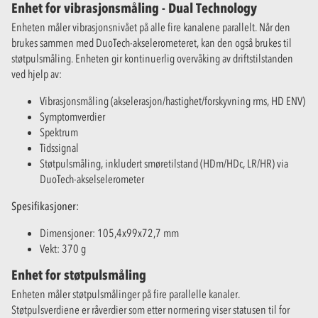
Enhet for vibrasjonsmåling - Dual Technology
Enheten måler vibrasjonsnivået på alle fire kanalene parallelt. Når den
brukes sammen med DuoTech-akselerometeret, kan den også brukes til
støtpulsmåling. Enheten gir kontinuerlig overvåking av driftstilstanden
ved hjelp av:
Vibrasjonsmåling (akselerasjon/hastighet/forskyvning rms, HD ENV)
Symptomverdier
Spektrum
Tidssignal
Støtpulsmåling, inkludert smøretilstand (HDm/HDc, LR/HR) via
DuoTech-akselselerometer
Spesifikasjoner:
Dimensjoner: 105,4x99x72,7 mm
Vekt: 370 g
Enhet for støtpulsmåling
Enheten måler støtpulsmålinger på fire parallelle kanaler.
Støtpulsverdiene er råverdier som etter normering viser statusen til for