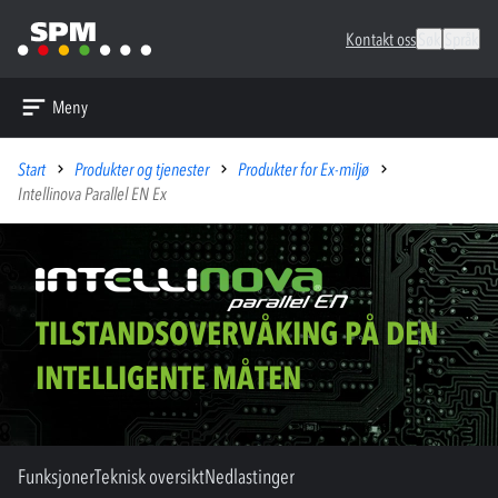
Kontakt oss
Søk
Språk
Meny
Start
Produkter og tjenester
Produkter for Ex-miljø
Intellinova Parallel EN Ex
TILSTANDSOVERVÅKING PÅ DEN
INTELLIGENTE MÅTEN
Funksjoner
Teknisk oversikt
Nedlastinger