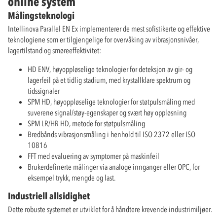
online system
Målingsteknologi
Intellinova Parallel EN Ex implementerer de mest sofistikerte og effektive
teknologiene som er tilgjengelige for overvåking av vibrasjonsnivåer,
lagertilstand og smøreeffektivitet:
HD ENV, høyoppløselige teknologier for deteksjon av gir- og
lagerfeil på et tidlig stadium, med krystallklare spektrum og
tidssignaler
SPM HD, høyoppløselige teknologier for støtpulsmåling med
suverene signal/støy-egenskaper og svært høy oppløsning
SPM LR/HR HD, metode for støtpulsmåling
Bredbånds vibrasjonsmåling i henhold til ISO 2372 eller ISO
10816
FFT med evaluering av symptomer på maskinfeil
Brukerdefinerte målinger via analoge innganger eller OPC, for
eksempel trykk, mengde og last.
Industriell allsidighet
Dette robuste systemet er utviklet for å håndtere krevende industrimiljøer.