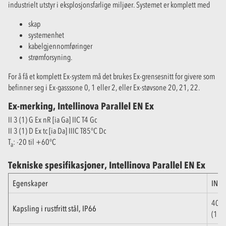
industrielt utstyr i eksplosjonsfarlige miljøer. Systemet er komplett med
skap
systemenhet
kabelgjennomføringer
strømforsyning.
For å få et komplett Ex-system må det brukes Ex-grensesnitt for givere som
befinner seg i Ex-gasssone 0, 1 eller 2, eller Ex-støvsone 20, 21, 22.
Ex-merking, Intellinova Parallel EN Ex
II 3 (1) G Ex nR [ia Ga] IIC T4 Gc
II 3 (1) D Ex tc [ia Da] IIIC T85°C Dc
T
: -20 til +60°C
a
Tekniske spesifikasjoner, Intellinova Parallel EN Ex
Egenskaper
INSE
400
Kapsling i rustfritt stål, IP66
(15,