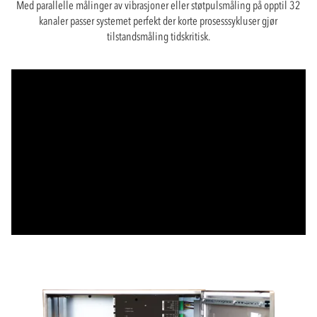
Med parallelle målinger av vibrasjoner eller støtpulsmåling på opptil 32
kanaler passer systemet perfekt der korte prosesssykluser gjør
tilstandsmåling tidskritisk.