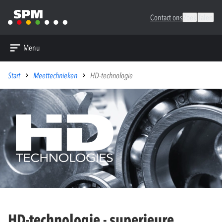
Contact ons
Zoek
Talen
Menu
Start
Meettechnieken
HD-technologie
HD-technologie - superieure