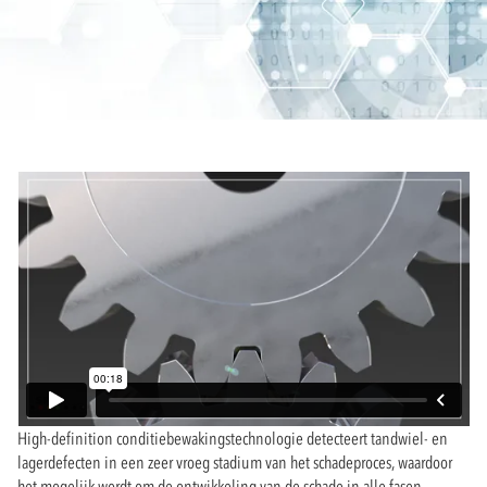
High-definition conditiebewakingstechnologie detecteert tandwiel- en
lagerdefecten in een zeer vroeg stadium van het schadeproces, waardoor
het mogelijk wordt om de ontwikkeling van de schade in alle fasen