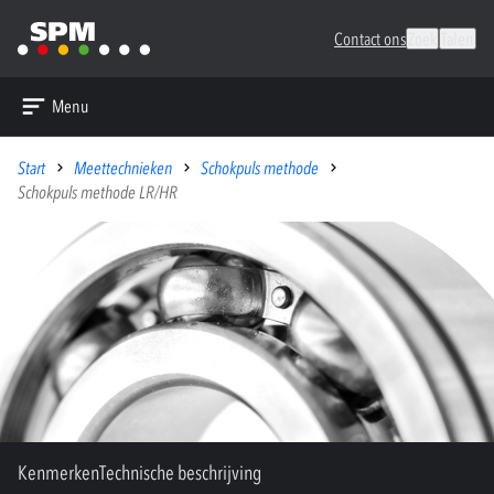
Contact ons
Zoek
Talen
Menu
Start
Meettechnieken
Schokpuls methode
Schokpuls methode LR/HR
Kenmerken
Technische beschrijving