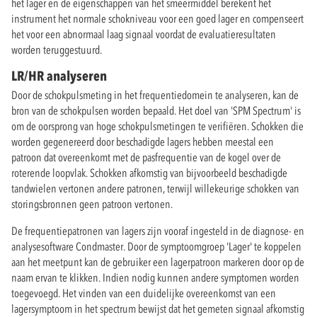
het lager en de eigenschappen van het smeermiddel berekent het
instrument het normale schokniveau voor een goed lager en compenseert
het voor een abnormaal laag signaal voordat de evaluatieresultaten
worden teruggestuurd.
LR/HR analyseren
Door de schokpulsmeting in het frequentiedomein te analyseren, kan de
bron van de schokpulsen worden bepaald. Het doel van 'SPM Spectrum' is
om de oorsprong van hoge schokpulsmetingen te verifiëren. Schokken die
worden gegenereerd door beschadigde lagers hebben meestal een
patroon dat overeenkomt met de pasfrequentie van de kogel over de
roterende loopvlak. Schokken afkomstig van bijvoorbeeld beschadigde
tandwielen vertonen andere patronen, terwijl willekeurige schokken van
storingsbronnen geen patroon vertonen.
De frequentiepatronen van lagers zijn vooraf ingesteld in de diagnose- en
analysesoftware Condmaster. Door de symptoomgroep 'Lager' te koppelen
aan het meetpunt kan de gebruiker een lagerpatroon markeren door op de
naam ervan te klikken. Indien nodig kunnen andere symptomen worden
toegevoegd. Het vinden van een duidelijke overeenkomst van een
lagersymptoom in het spectrum bewijst dat het gemeten signaal afkomstig