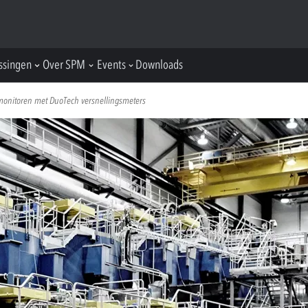
ssingen
Over SPM
Events
Downloads
 monitoren met DuoTech versnellingsmeters