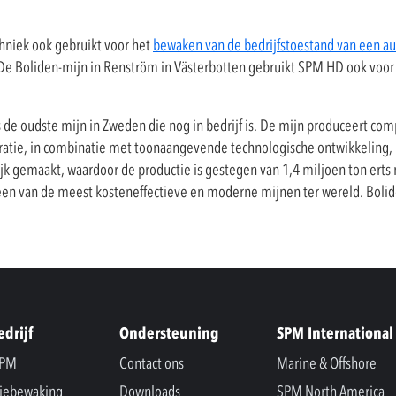
niek ook gebruikt voor het
bewaken van de bedrijfstoestand van een 
 De Boliden-mijn in Renström in Västerbotten gebruikt SPM HD ook voor
 de oudste mijn in Zweden die nog in bedrijf is. De mijn produceert comp
oratie, in combinatie met toonaangevende technologische ontwikkeling, 
 gemaakt, waardoor de productie is gestegen van 1,4 miljoen ton erts na
 een van de meest kosteneffectieve en moderne mijnen ter wereld. Bol
edrijf
Ondersteuning
SPM International
SPM
Contact ons
Marine & Offshore
iebewaking
Downloads
SPM North America