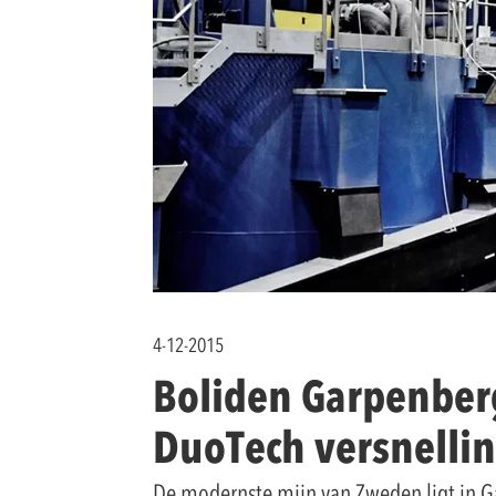
4-12-2015
Boliden Garpenberg
DuoTech versnelli
De modernste mijn van Zweden ligt in Ga