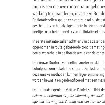
mijn is een nieuwe concentrator gebouwd
werking te garanderen, investeert Boli
De flotatiecellen spelen een centrale rol bij de e
gescheiden van het afvalgesteente in een opperv
deeltjes naar het oppervlak van de flotatiecel dr
In eerste instantie zullen achttien van de zesende
opgenomen in route-gebaseerde conditiemetin
betrouwbaarheid in de flotatiesectie van de concen
De nieuwe DuoTech versnellingsmeter maakt het m
behulp van een enkele transducer. DuoTech onde
deze unieke methoden kunnen lager- en smeringst
worden bewaakt en geïdentificeerd met een maxi
Onderhoudsingenieur Mattias Danielsson licht de 
externe meetterminals geïnstalleerd op de flotati
tijdsefficiënt oogpunt. Voorafgaand aan deze inst