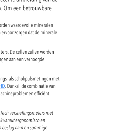
len. Om een betrouwbare
n worden waardevolle mineralen
 ervoor zorgen dat de minerale
ters. De cellen zullen worden
dragen aan een verhoogde
ings- als schokpulsmetingen met
 HD
. Dankzij de combinatie van
machineproblemen efficiënt
oTech versnellingsmeters met
ook vanuit ergonomisch en
d in beslag nam en sommige