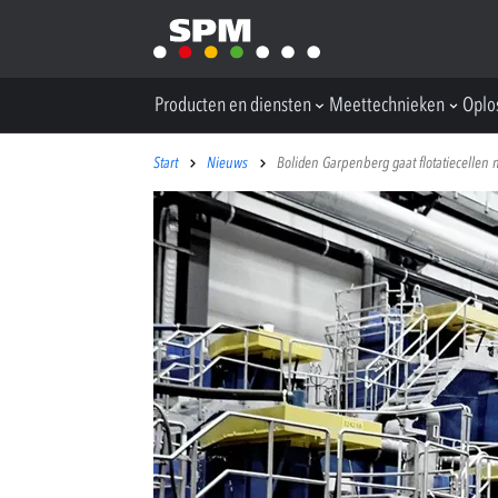
Producten en diensten
Meettechnieken
Oplo
Start
Nieuws
Boliden Garpenberg gaat flotatiecellen