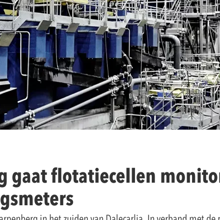
 gaat flotatiecellen monit
ngsmeters
rpenberg in het zuiden van Dalecarlia. In verband met de r