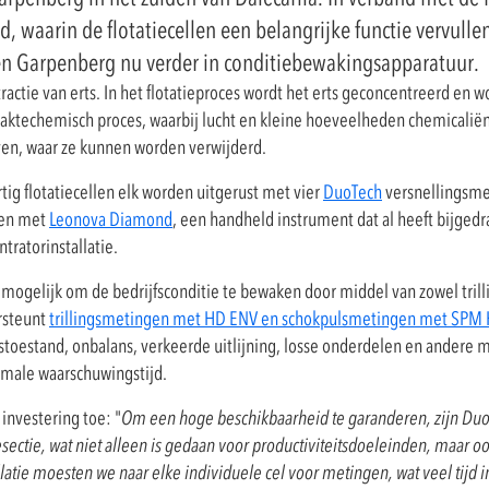
, waarin de flotatiecellen een belangrijke functie vervul
den Garpenberg nu verder in conditiebewakingsapparatuur.
xtractie van erts. In het flotatieproces wordt het erts geconcentreerd e
laktechemisch proces, waarbij lucht en kleine hoeveelheden chemicaliën
ijven, waar ze kunnen worden verwijderd.
rtig flotatiecellen elk worden uitgerust met vier
DuoTech
versnellingsme
gen met
Leonova Diamond
, een handheld instrument dat al heeft bijge
tratorinstallatie.
ogelijk om de bedrijfsconditie te bewaken door middel van zowel trill
rsteunt
trillingsmetingen met HD ENV en schokpulsmetingen met SPM
oestand, onbalans, verkeerde uitlijning, losse onderdelen en andere 
male waarschuwingstijd.
investering toe: "
Om een hoge beschikbaarheid te garanderen, zijn Du
esectie, wat niet alleen is gedaan voor productiviteitsdoeleinden, maar 
allatie moesten we naar elke individuele cel voor metingen, wat veel tij