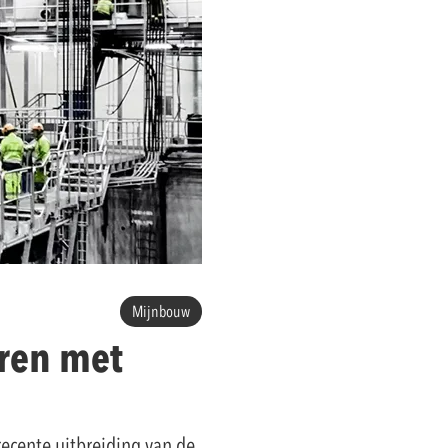
Mijnbouw
oren met
ecente uitbreiding van de