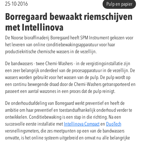
25-10-2016
Pulp en papier
Borregaard bewaakt riemschijven
met Intellinova
De Noorse bioraffinaderij Borregaard heeft SPM Instrument gekozen voor
het leveren van online conditiebewakingsapparatuur voor haar
productiekritische chemische wassers in de vezellijn.
De bandwassers - twee Chemi-Washers - in de vergistingsinstallatie zijn
een zeer belangrijk onderdeel van de procesapparatuur in de vezellijn. De
wassers worden gebruikt voor het wassen van de pulp. De pulp wordt op
een continu bewegende draad door de Chemi-Washers getransporteerd en
passeert een aantal waszones in een proces dat de pulp reinigt.
De onderhoudsafdeling van Borregaard werkt preventief en heeft de
ambitie om haar preventief en toestandsafhankelijk onderhoud verder te
ontwikkelen. Conditiebewaking is een stap in die richting. Na een
succesvolle eerste installatie met
Intellinova Compact
en
DuoTech
versnellingsmeters, die zes meetpunten op een van de bandwassers
omvatte, is het online systeem uitgebreid en omvat nu alle belangrijke