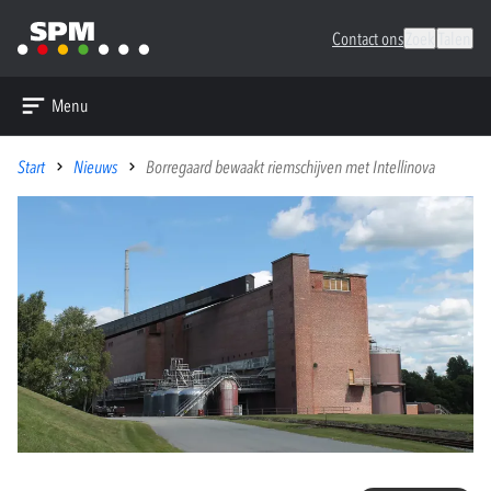
Contact ons
Zoek
Talen
Menu
Start
Nieuws
Borregaard bewaakt riemschijven met Intellinova