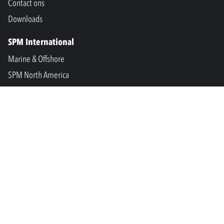
Contact ons
Downloads
SPM International
Marine & Offshore
SPM North America
SPM Academy
Connect
LinkedIn
Facebook
Youtube
info@spminstrument.nl