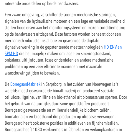
roterende onderdelen op beide bandwassers.
Een zware omgeving, verschillende soorten mechanische storingen,
signalen van de hydraulische motoren en een lage en variabele snelheid
stellen hoge eisen aan het monitoringsysteem en maken conditiemeting
op de bandwassers uitdagend. Deze factoren worden beheerst door een
mechanisch robuuste installatie en geavanceerde digitale
signaalverwerking in de gepatenteerde meettechnologieën
HD ENV en
SPM HD
die het mogelijk maken om lager- en smeringstoestand,
onbalans, uitlijnfouten, losse onderdelen en andere mechanische
problemen op een zeer efficiënte manier en met maximale
waarschuwingstijden te bewaken.
De
Borregaard-fabriek
in Sarpsborg in het zuiden van Noorwegen is 's
werelds meest geavanceerde bioraffinaderij en produceert speciale
cellulose, lignine, vanilline en bio-ethanol uit biomassa van sparren. Door
het gebruik van natuurlijke, duurzame grondstoffen produceert
Borregaard geavanceerde en milieuvriendelijke biochemicaliën,
biomaterialen en bioethanol die producten op oliebasis vervangen.
Borregaard heeft ook sterke posities in additieven en fijnchemicaliën.
Borregaard heeft 1080 werknemers in fabrieken en verkoopkantoren in