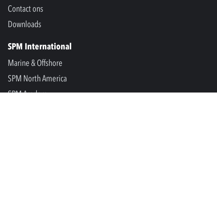
Contact ons
Downloads
SPM International
Marine & Offshore
SPM North America
SPM Academy
Connect
LinkedIn
Facebook
Youtube
info@spminstrument.nl