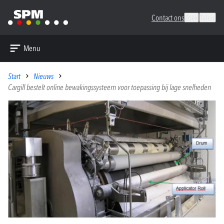
Contact ons
Zoek
Talen
Menu
Start
Nieuws
Cargill bestelt online bewakingssysteem voor toepassing bij lage snelheden