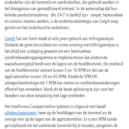
onderdelen zijn de trommels en aandrukrollen, die gebruikt worden in
het droogproces van gemodificeerd zetmeel. In de wetenschap dat hun
kritieke productiemachines - die 24/7 in bedrijf zijn - soepel, betrouwbaar
en continu moeten werken, is de onderhoudsstrategie van Cargill erop
gericht om het onderhoud te verbeteren.
Cargill
Sas van Gent maakt al vele jaren gebruik van trillingsanalyse.
Ondanks de grote kennisbasis en ruime ervaring met trillingsanalyse is
het altijd een uitdaging geweest om een betrouwbaar
conditiebewakingsprogramma te implementeren dat voldoende
waarschuwingstijd biedt voor de lagers van de hoofdtrommel. De snelheid
van de hoofdtrommel varieert tussen 5 en 10 RPM en die van de
applicatorrollen tussen 30 en 65 RPM. Omdat de SPM HD
schokpulstechnologie tot 1 RPM kan meten en snelheidsveranderingen
effectief kan verwerken, bleek dit de beste oplossing te zijn voor het
bewaken van deze toepassing met lage snelheden.
Het Intellinova Compact online systeem is uitgerust met twaalf
schokpulsopnemers
: twee op de hoofdlagers van de trommel en de
overige tien op de lagers van de applicatorrollen. Er is een RPM-sonde
geïnstalleerd om het variërende toerental bij te houden, aangezien de