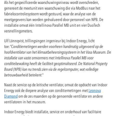
Als het gespecificeerde waarschuwingsniveau wordt overschreden,
genereert de meetunit een waarschuwing die via ModBus naar het
fabriekscontrolesysteem wordt gestuurd, waar de analyse van de
meetgegevens kan worden geëvalueerd door personeel van NPB. De
installatie omvat één Intellinova Parallel MB unit en vier DuoTech
versnellingsmeters.
Ulf Lönnqvist, trillingsingen ingenieur bij Indoor Energy, licht
toe:
"Conditiemetingen werden voorheen handmatig uitgevoerd op de
hoofdventilator van het klimaatbeheersingssysteem in het Vasa Museum. De
installatie van vaste omvormers met Intellinova Parallel MB voor
conditiebewaking heeft de faciliteit geoptimaliseerd. De National Property
Board (NPB) kan nu trends zien via de regelcomputer, wat volledige
betrouwbaarheid betekent.
"
Naast de service op de kritische ventilator, omvat de opdracht van Indoor
Energy ook de diepere analyse van conditiemetingen met
Leonova
Diamond
om de zes maanden op de genoemde ventilator en andere
ventilatoren in het museum.
Indoor Energy biedt installatie, service en onderhoud van facilitaire