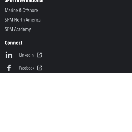
SPM International
Marine & Offshore
SPM North America
SPM Academy
Connect
LinkedIn
Facebook
Youtube
info@spminstrument.nl
Copyright © SPM Instrument AB. Alle rechten voorbehouden.