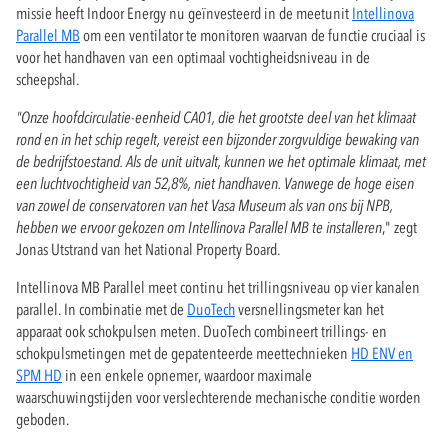
missie heeft Indoor Energy nu geïnvesteerd in de meetunit
Intellinova
Parallel MB
om een ventilator te monitoren waarvan de functie cruciaal is
voor het handhaven van een optimaal vochtigheidsniveau in de
scheepshal.
"Onze hoofdcirculatie-eenheid CA01, die het grootste deel van het klimaat
rond en in het schip regelt, vereist een bijzonder zorgvuldige bewaking van
de bedrijfstoestand. Als de unit uitvalt, kunnen we het optimale klimaat, met
een luchtvochtigheid van 52,8%, niet handhaven. Vanwege de hoge eisen
van zowel de conservatoren van het Vasa Museum als van ons bij NPB,
hebben we ervoor gekozen om Intellinova Parallel MB te installeren
," zegt
Jonas Utstrand van het National Property Board.
Intellinova MB Parallel meet continu het trillingsniveau op vier kanalen
parallel. In combinatie met de
DuoTech
versnellingsmeter kan het
apparaat ook schokpulsen meten. DuoTech combineert trillings- en
schokpulsmetingen met de gepatenteerde meettechnieken
HD ENV en
SPM HD
in een enkele opnemer, waardoor maximale
waarschuwingstijden voor verslechterende mechanische conditie worden
geboden.