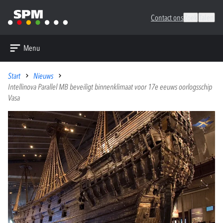
Contact ons
Zoek
Talen
Menu
Start
Nieuws
Intellinova Parallel MB beveiligt binnenklimaat voor 17e eeuws oorlogsschip
Vasa