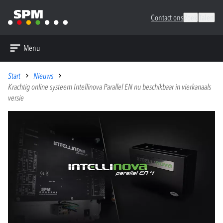
Contact ons
Zoek
Talen
Menu
Start
Nieuws
Krachtig online systeem Intellinova Parallel EN nu beschikbaar in vierkanaals
versie