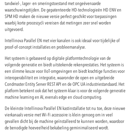
tandwiel-, lager- en smeringstoestand met ongeëvenaarde
waarschuwingstijden. De gepatenteerde HD-technologieën HD ENV en
SPM HD maken de nieuwe versie perfect geschikt voor toepassingen
waarbij korte procescycli vereisen dat metingen zeer snel worden
uitgevoerd.
Intellinova Parallel EN met vier kanalen is ook ideaal voor tijdelijke of
proof-of-concept installaties en probleemanalyse.
Het systeem is gebaseerd op digitale platformtechnologie van de
volgende generatie en biedt uitstekende rekenprestaties. Het systeem is
een slimme keuze voor IIoT-omgevingen en biedt krachtige functies voor
interoperabiliteit en integratie, waaronder de open en uitgebreide
Condmaster Entity Server REST API en de OPC UA industriestandaard. Het
platform betekent ook dat het systeem klaar is voor de volgende generatie
machine learning en AI, evenals edge en cloud computing.
De kleinste Intellinova Parallel EN kastinstallatie tot nu toe, deze nieuwe
vierkanaals versie met Wi-Fi accessoire is klein genoeg om in veel
gevallen dicht bij de machine geïnstalleerd te kunnen worden, waardoor
de benodigde hoeveelheid bekabeling geminimaliseerd wordt.