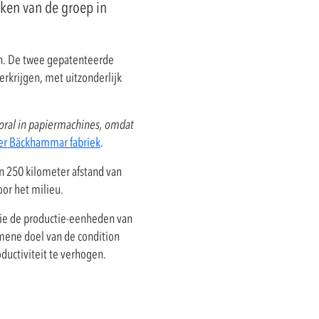
eken van de groep in
n. De twee gepatenteerde
rkrijgen, met uitzonderlijk
ooral in papiermachines, omdat
er Bäckhammar fabriek
.
n 250 kilometer afstand van
or het milieu.
rie de productie-eenheden van
mene doel van de condition
uctiviteit te verhogen.