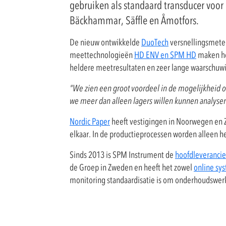
gebruiken als standaard transducer voor 
Bäckhammar, Säffle en Åmotfors.
De nieuw ontwikkelde
DuoTech
versnellingsmete
meettechnologieën
HD ENV en SPM HD
maken het
heldere meetresultaten en zeer lange waarschuwi
"We zien een groot voordeel in de mogelijkheid o
we meer dan alleen lagers willen kunnen analyse
Nordic Paper
heeft vestigingen in Noorwegen en Z
elkaar. In de productieprocessen worden alleen 
Sinds 2013 is SPM Instrument de
hoofdleverancie
de Groep in Zweden en heeft het zowel
online sy
monitoring standaardisatie is om onderhoudswer