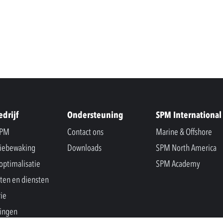
edrijf
Ondersteuning
SPM International
SPM
Contact ons
Marine & Offshore
iebewaking
Downloads
SPM North America
optimalisatie
SPM Academy
ten en diensten
rie
ingen