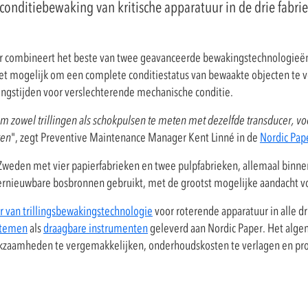
conditiebewaking van kritische apparatuur in de drie fabri
r combineert het beste van twee geavanceerde bewakingstechnologieë
 mogelijk om een complete conditiestatus van bewaakte objecten te ve
ngstijden voor verslechterende mechanische conditie.
m zowel trillingen als schokpulsen te meten met dezelfde transducer, v
ren
", zegt Preventive Maintenance Manager Kent Linné in de
Nordic Pap
weden met vier papierfabrieken en twee pulpfabrieken, allemaal binne
hernieuwbare bosbronnen gebruikt, met de grootst mogelijke aandacht vo
r van trillingsbewakingstechnologie
voor roterende apparatuur in alle d
stemen
als
draagbare instrumenten
geleverd aan Nordic Paper. Het alge
kzaamheden te vergemakkelijken, onderhoudskosten te verlagen en prod