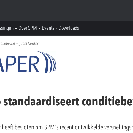
ssingen
Over SPM
Events
Downloads
nditiebewaking met DuoTech
p standaardiseert conditie
heeft besloten om SPM's recent ontwikkelde versnellings