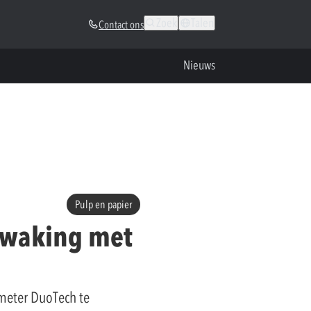
Zoek
Talen
Contact ons
Nieuws
Pulp en papier
bewaking met
meter DuoTech te