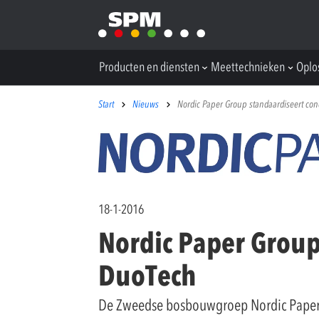
Producten en diensten
Meettechnieken
Oplo
Start
Nieuws
Nordic Paper Group standaardiseert co
18-1-2016
Nordic Paper Grou
DuoTech
De Zweedse bosbouwgroep Nordic Paper 