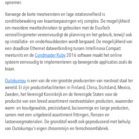
opnemer.
Vanwege de korte meetvensters en lage rotatiesnelheid is
conditiebewaking van kraantoepassingen vrij complex. De mogelijkheid
om meerdere meettechnieken te gebruiken met de DuoTech
versnellingsmeter vereenvoudigt de planning en het gebruik, terwijl ook
op installatie- en onderhoudskosten wordt bespaard. De mogelijkheid van
een draadloze Ethernet dataverbinding tussen Intellinova Compact
meetunits en de
Condmaster Ruby
2016 software maakt het online
systeem eenvoudig te implementeren op bewegende applicaties zoals de
kraan.
Outokumpu
is een van de vier grootste producenten van roestvast staal ter
wereld. Er zijn productiefaciliteiten in Finland, China, Duitsland, Mexico,
Zweden, het Verenigd Koninkrijk en de Verenigde Staten voor de
productie van een breed assortiment roestvaststalen producten, waaronder
warm- en koudgewalste, precisieband, buisvormige en lange producten,
samen met een uitgebreid assortiment fittingen, flenzen en
lastoevoegmaterialen. De grondstof wordt ook geproduceerd met behulp
van Outokumpu's eigen chroommijn en ferrochroomfabriek.