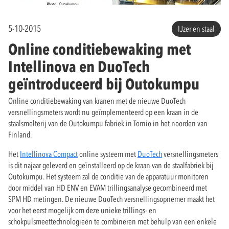
5-10-2015
IJzer en staal
Online conditiebewaking met
Intellinova en DuoTech
geïntroduceerd bij Outokumpu
Online conditiebewaking van kranen met de nieuwe DuoTech
versnellingsmeters wordt nu geïmplementeerd op een kraan in de
staalsmelterij van de Outokumpu fabriek in Tornio in het noorden van
Finland.
Het
Intellinova Compact
online systeem met
DuoTech
versnellingsmeters
is dit najaar geleverd en geïnstalleerd op de kraan van de staalfabriek bij
Outokumpu. Het systeem zal de conditie van de apparatuur monitoren
door middel van HD ENV en EVAM trillingsanalyse gecombineerd met
SPM HD metingen. De nieuwe DuoTech versnellingsopnemer maakt het
voor het eerst mogelijk om deze unieke trillings- en
schokpulsmeettechnologieën te combineren met behulp van een enkele