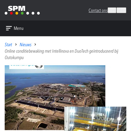
Contact ons
Zoek
Talen
Menu
Start
Nieuws
Online conditiebewaking met Intellinova en DuoTech geïntroduceerd bij
Outokumpu