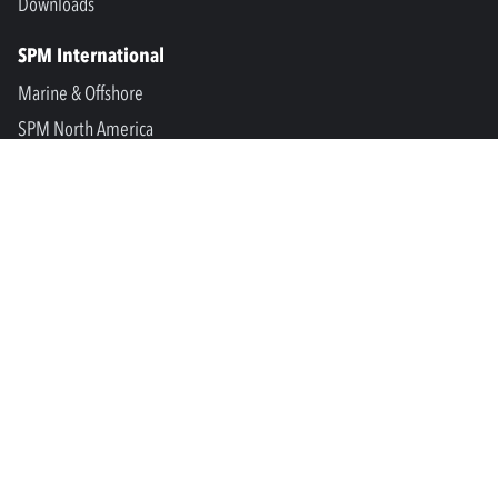
Downloads
SPM International
Marine & Offshore
SPM North America
SPM Academy
Connect
LinkedIn
Facebook
Youtube
info@spminstrument.nl