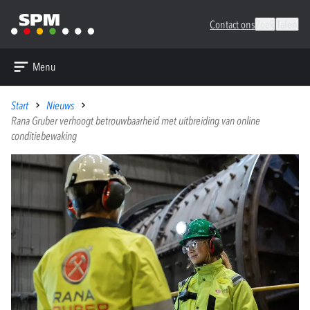
Contact ons
Zoek
Talen
Menu
Start
Nieuws
Rana Gruber verhoogt betrouwbaarheid met uitbreiding van online
conditiebewaking