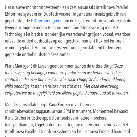
Het nieuwe monitoringsysteem - een zestienkanaals Intellinova Parallel
EN online systeem en DuoTech versnellingsmeters - maakt gebruik van
gepatenteerde
HD Technologieën
om de lager- en trillingsconditie van de
tweede autogene molen te monitoren. Conditiebewaking met HD
Technologieën biedt uitzonderlijke waarschuwingstijden vooraf, waardoor
relevante onderhoudsacties op een geschikt moment flexibel kunnen
worden gepland. Het nieuwe systeem werd geïnstalleerd tijdens een
geplande onderhoudsstop deze zomer.
Plant Manager Erik Larsen geeft commentaar op de uitbreiding:
"Deze
molens zijn erg belangrijk voor onze productie en we hebben volledige
controle nodig over hun mechanische staat. Ongepland onderhoud brengt
altijd onnodige kosten en risico's met zich mee. Met deze investering
vergroten we de mogelijkheid om alleen gepland onderhoud uit te voeren.
"
Met deze installatie blijft Rana Gruber investeren in
conditiebewakingsapparatuur van SPM Instrument. Momenteel bewaakt
Rana Gruber kritische apparatuur zoals ventilatoren, brekers,
transportbanden, kogelmolens en autogene molens met behulp van het
Intellinova Parallel EN online systeem en het Leonova Emerald handheld