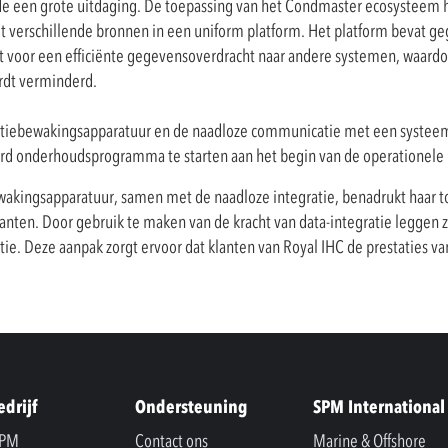
de een grote uitdaging. De toepassing van het Condmaster ecosysteem h
 verschillende bronnen in een uniform platform. Het platform bevat geg
gt voor een efficiënte gegevensoverdracht naar andere systemen, waard
ordt verminderd.
ditiebewakingsapparatuur en de naadloze communicatie met een systee
erd onderhoudsprogramma te starten aan het begin van de operationele
akingsapparatuur, samen met de naadloze integratie, benadrukt haar t
anten. Door gebruik te maken van de kracht van data-integratie leggen z
ie. Deze aanpak zorgt ervoor dat klanten van Royal IHC de prestaties va
edrijf
Ondersteuning
SPM International
SPM
Contact ons
Marine & Offshore