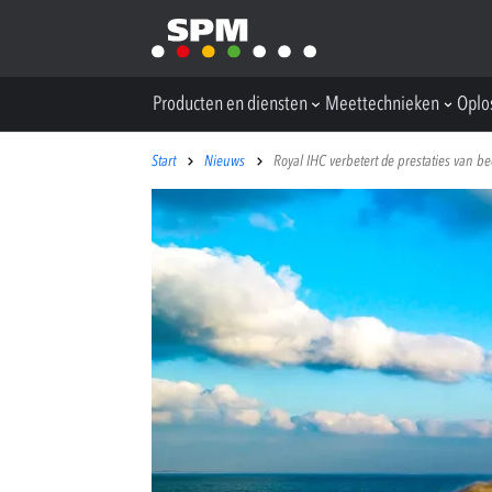
Producten en diensten
Meettechnieken
Oplo
Start
Nieuws
Royal IHC verbetert de prestaties van b