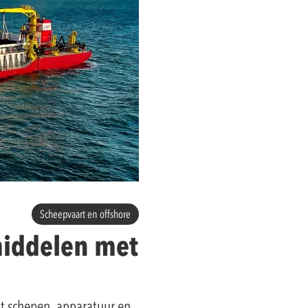
Scheepvaart en offshore
smiddelen met
at schepen, apparatuur en