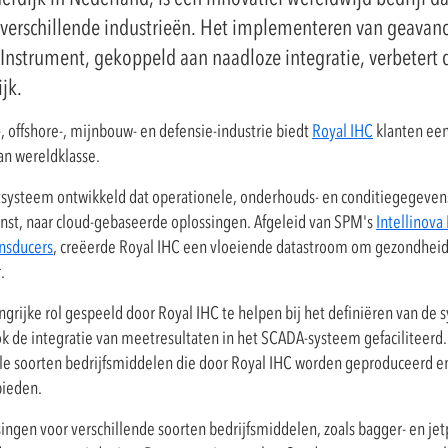
 verschillende industrieën. Het implementeren van geavan
nstrument, gekoppeld aan naadloze integratie, verbetert
jk.
 offshore-, mijnbouw- en defensie-industrie biedt
Royal IHC
klanten een
an wereldklasse.
ysteem ontwikkeld dat operationele, onderhouds- en conditiegegeven
st, naar cloud-gebaseerde oplossingen. Afgeleid van SPM's
Intellinova 
ansducers
, creëerde Royal IHC een vloeiende datastroom om gezondheid
.
grijke rol gespeeld door Royal IHC te helpen bij het definiëren van de
 de integratie van meetresultaten in het SCADA-systeem gefaciliteerd. 
alle soorten bedrijfsmiddelen die door Royal IHC worden geproduceerd 
bieden.
ngen voor verschillende soorten bedrijfsmiddelen, zoals bagger- en je