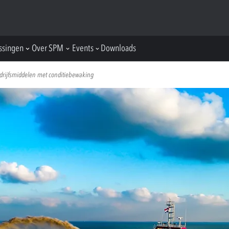
ssingen
Over SPM
Events
Downloads
edrijfsmiddelen met conditiebewaking