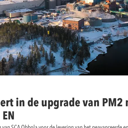
eert in de upgrade van PM2
l EN
 van SCA Obbola voor de levering van het geavanceerde en