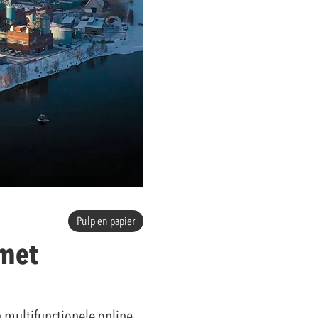
Pulp en papier
 met
 multifunctionele online