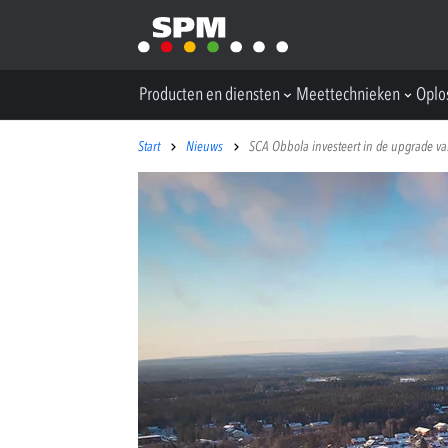
Producten en diensten
Meettechnieken
Oplo
Start
Nieuws
SCA Obbola investeert in de upgrade va