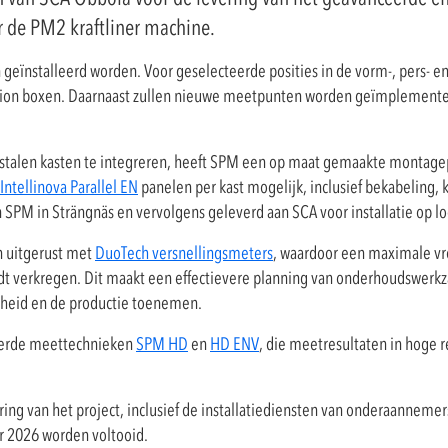
r de PM2 kraftliner machine.
en geïnstalleerd worden. Voor geselecteerde posities in de vorm-, pers- e
nction boxen. Daarnaast zullen nieuwe meetpunten worden geïmplemente
jstalen kasten te integreren, heeft SPM een op maat gemaakte montage
Intellinova Parallel EN
panelen per kast mogelijk, inclusief bekabeling, 
 SPM in Strängnäs en vervolgens geleverd aan SCA voor installatie op lo
 uitgerust met
DuoTech versnellingsmeters
, waardoor een maximale vr
rdt verkregen. Dit maakt een effectievere planning van onderhoudswer
heid en de productie toenemen.
eerde meettechnieken
SPM HD
en
HD ENV
, die meetresultaten in hoge r
ng van het project, inclusief de installatiediensten van onderaannemers.
r 2026 worden voltooid.