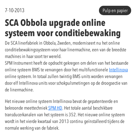
7-10-2013
Pulp en papier
SCA Obbola upgrade online
systeem voor conditiebewaking
De SCA linerfabriek in Obbola, Zweden, moderniseert nu het online
conditiebewakingssysteem voor haar linermachine, een van de breedste
machines in haar soort ter wereld.
SPM Instrument heeft de opdracht gekregen om delen van het bestaande
online systeem BMS te vervangen door het multifunctionele
Intellinova
online systeem. In totaal zullen twintig BMS units worden vervangen
door elf Intellinova units voor schokpulsmetingen op de droogsectie van
de linermachine.
Het nieuwe online systeem Intellinova bevat de gepatenteerde en
bekroonde meettechniek
SPM HD
. Het totale aantal beschikbare
transducerkanalen van het systeem is 352. Het nieuwe online systeem
wordt in het vierde kwartaal van 2013 continu geïnstalleerd tijdens de
normale werking van de fabriek.