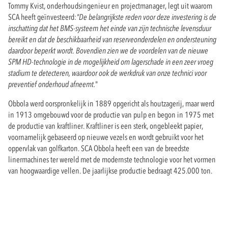
Tommy Kvist, onderhoudsingenieur en projectmanager, legt uit waarom
SCA heeft geïnvesteerd:
"De belangrijkste reden voor deze investering is de
inschatting dat het BMS-systeem het einde van zĳn technische levensduur
bereikt en dat de beschikbaarheid van reserveonderdelen en ondersteuning
daardoor beperkt wordt. Bovendien zien we de voordelen van de nieuwe
SPM HD-technologie in de mogelijkheid om lagerschade in een zeer vroeg
stadium te detecteren, waardoor ook de werkdruk van onze technici voor
preventief onderhoud afneemt.
"
Obbola werd oorspronkelijk in 1889 opgericht als houtzagerij, maar werd
in 1913 omgebouwd voor de productie van pulp en begon in 1975 met
de productie van kraftliner. Kraftliner is een sterk, ongebleekt papier,
voornamelijk gebaseerd op nieuwe vezels en wordt gebruikt voor het
oppervlak van golfkarton. SCA Obbola heeft een van de breedste
linermachines ter wereld met de modernste technologie voor het vormen
van hoogwaardige vellen. De jaarlijkse productie bedraagt 425.000 ton.