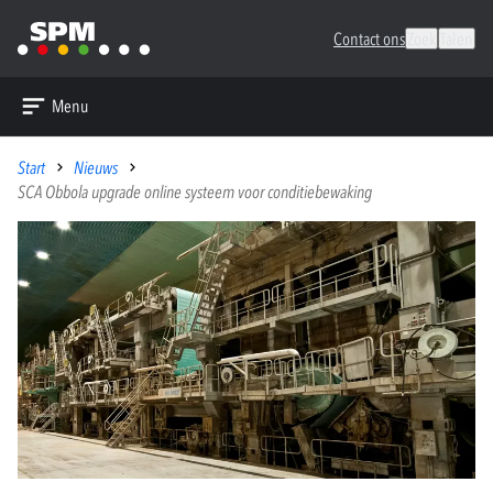
Contact ons
Zoek
Talen
Menu
Start
Nieuws
SCA Obbola upgrade online systeem voor conditiebewaking