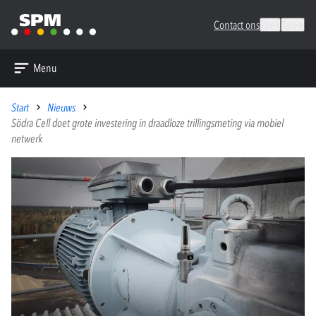
Contact ons
Zoek
Talen
Menu
Start
Nieuws
Södra Cell doet grote investering in draadloze trillingsmeting via mobiel
netwerk