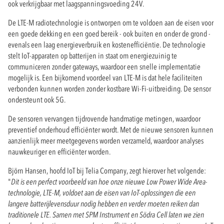
ook verkrijgbaar met laagspanningsvoeding 24V.
De LTE-M radiotechnologie is ontworpen om te voldoen aan de eisen voor
een goede dekking en een goed bereik - ook buiten en onder de grond -
evenals een laag energieverbruik en kostenefficiëntie. De technologie
stelt IoT-apparaten op batterijen in staat om energiezuinig te
communiceren zonder gateways, waardoor een snelle implementatie
mogelijk is. Een bijkomend voordeel van LTE-M is dat hele faciliteiten
verbonden kunnen worden zonder kostbare Wi-Fi-uitbreiding. De sensor
ondersteunt ook 5G.
De sensoren vervangen tijdrovende handmatige metingen, waardoor
preventief onderhoud efficiënter wordt. Met de nieuwe sensoren kunnen
aanzienlijk meer meetgegevens worden verzameld, waardoor analyses
nauwkeuriger en efficiënter worden.
Björn Hansen, hoofd IoT bij Telia Company, zegt hierover het volgende:
"
Dit is een perfect voorbeeld van hoe onze nieuwe Low Power Wide Area-
technologie, LTE-M, voldoet aan de eisen van IoT-oplossingen die een
langere batterijlevensduur nodig hebben en verder moeten reiken dan
traditionele LTE. Samen met SPM Instrument en Södra Cell laten we zien