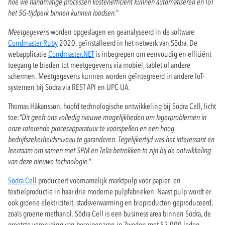
hoe we handmatige processen kostenefficiënt kunnen automatiseren en IoT
het 5G-tijdperk binnen kunnen loodsen.
"
Meetgegevens
worden opgeslagen en geanalyseerd in de software
Condmaster Ruby
2020, geïnstalleerd in het netwerk van Södra. De
webapplicatie
Condmaster.NET
is inbegrepen om eenvoudig en efficiënt
toegang te bieden tot meetgegevens via mobiel, tablet of andere
schermen. Meetgegevens kunnen worden geïntegreerd in andere IoT-
systemen bij Södra via REST API en UPC UA.
Thomas Håkansson, hoofd technologische ontwikkeling bij Södra Cell, licht
toe:
"Dit geeft ons volledig nieuwe mogelijkheden om lagerproblemen in
onze roterende procesapparatuur te voorspellen en een hoog
bedrijfszekerheidsniveau te garanderen. Tegelijkertijd was het interessant en
leerzaam om samen met SPM en Telia betrokken te zijn bij de ontwikkeling
van deze nieuwe technologie.
"
Södra Cell
produceert voornamelijk marktpulp voor papier- en
textielproductie in haar drie moderne pulpfabrieken. Naast pulp wordt er
ook groene elektriciteit, stadsverwarming en bioproducten geproduceerd,
zoals groene methanol. Södra Cell is een business area binnen Södra, de
grootste vereniging van boseigenaren in Zweden met 53.000 leden.