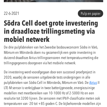
22-6-2021
Pulp en papier
Södra Cell doet grote investering
in draadloze trillingsmeting via
mobiel netwerk
De drie pulpfabrieken van het Zweedse bosbouwconcern Södra in Värö,
Mörrum en Mönsterås doen nu gezamenlijk een grote investering in
duizend draadloze Airius-trillingssensoren met temperatuurmeting die
trillingsgegevens doorgeven via het mobiele netwerk.
De investering werd voorafgegaan door een succesvol proefproject in
2020, waarbij de sensoren uitgebreide tests ondergingen in alle
pulpfabrieken van Södra Cell in Mönsterås, Mörrum en Värö. De
Airius
II
LTE-M sensor is verkrijgbaar in twee batterijgevoede, energiezuinige
modellen met meetbereiken van 10-1000 Hz of 2-5000 Hz en een
resolutie tot 3200 lijnen. De sensoren met IP69-classificatie meten ook
temperaturen van -20 tot +85 graden C. De bijbehorende modellen zijn