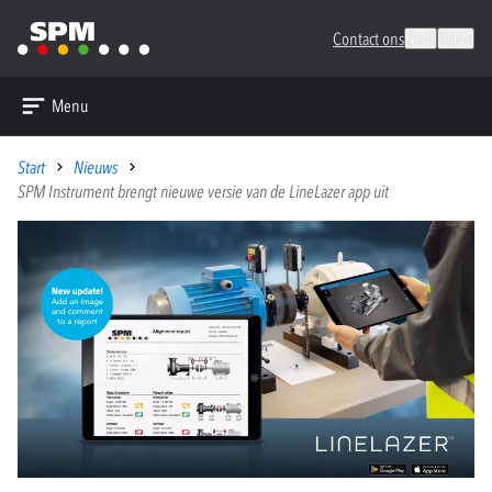
Contact ons
Zoek
Talen
Menu
Start
Nieuws
SPM Instrument brengt nieuwe versie van de LineLazer app uit