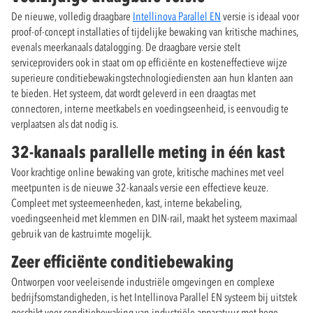
De nieuwe, volledig draagbare
Intellinova Parallel EN
versie is ideaal voor
proof-of-concept installaties of tijdelijke bewaking van kritische machines,
evenals meerkanaals datalogging. De draagbare versie stelt
serviceproviders ook in staat om op efficiënte en kosteneffectieve wijze
superieure conditiebewakingstechnologiediensten aan hun klanten aan
te bieden. Het systeem, dat wordt geleverd in een draagtas met
connectoren, interne meetkabels en voedingseenheid, is eenvoudig te
verplaatsen als dat nodig is.
32-kanaals parallelle meting in één kast
Voor krachtige online bewaking van grote, kritische machines met veel
meetpunten is de nieuwe 32-kanaals versie een effectieve keuze.
Compleet met systeemeenheden, kast, interne bekabeling,
voedingseenheid met klemmen en DIN-rail, maakt het systeem maximaal
gebruik van de kastruimte mogelijk.
Zeer efficiënte conditiebewaking
Ontworpen voor veeleisende industriële omgevingen en complexe
bedrijfsomstandigheden, is het Intellinova Parallel EN systeem bij uitstek
geschikt voor conditiebewaking van industriële apparatuur met hoge