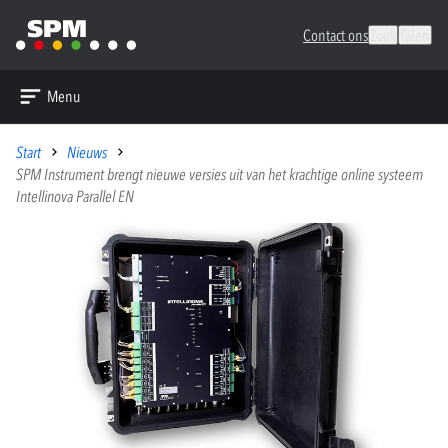
Contact ons
Zoek
Talen
Menu
Start
Nieuws
SPM Instrument brengt nieuwe versies uit van het krachtige online systeem
Intellinova Parallel EN