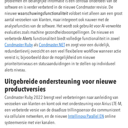
problemen en belangrijke informatie is een centraal onderdeel van de
software en is verder verbeterd in de nieuwe Condmaster revisie. De
nieuwe
waarschuwingsfunctionaliteit
voldoet niet alleen aan een groot
aantal verzoeken van klanten, maar integreert ook nauwer met de
analysefuncties van de software. Het wordt ook gebruikt voor AI-verwerkte
evaluaties zoals machine gezondheidsvoorspellingen. De nieuwe en
verbeterde
Alerts
functionaliteit biedt volledige functionaliteit in zowel
Condmaster Ruby
als
Condmaster.NET
en zorgt voor een duidelijk,
redundantievrij overzicht en een veel flexibelere workflow wanneer actie
vereist is; bijvoorbeeld door de mogelijkheid om nieuwe
prioriteitsniveaus en statusaanduidingen in te stellen op individueel
alerts niveau.
Uitgebreide ondersteuning voor nieuwe
productversies
Condmaster Ruby 2022 brengt veel verbeteringen naar aanleiding van
verzoeken van klanten en komt ook met ondersteuning voor Airius LTE-M,
een verbeterde versie van de draadloze trillingssensor die communiceert
via cellulaire netwerken, en de nieuwe
Intellinova Parallel EN
online
systeemversie met vier kanalen.