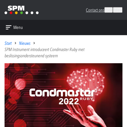
Contact ons
Zoek
Talen
Menu
Start
Nieuws
SPM Instrument introduceert Condmaster Ruby met
beslissingsondersteunend systeem