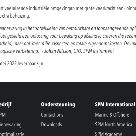
est veeleisende industriële omgevingen met grote veerkracht aan - binne
extra behuizing.
g jaar ervaring in het ontwikkelen van betrouwbare en toonaangevende op
oel gesteld een oplossing voor bewaking op afstand te creëren die reke
aarheid, maar ook met milieuaspecten en totale eigendomskosten. De upda
ogische verbetering." -
Johan Nilsson
, CTO, SPM Instrument
mei 2022 leverbaar zijn.
edrijf
Ondersteuning
SPM International
SPM
Contact ons
Marine & Offshore
iebewaking
Downloads
SPM North America
optimalisatie
SPM Academy