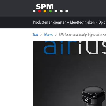
Producten en diensten
Meettechnieken
Oplo
Start
Nieuws
SPM Instrument kondigt bijgewerkte vers