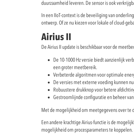
duurzaamheid leveren. De sensor is ook verkrijg
In een IIoT-context is de beveiliging van onderlin
ontwerp. Of ze nu kiezen voor lokale of cloud-ge
Airius II
De Airius II update is beschikbaar voor de meetb
De 10-1000 Hz versie biedt aanzienlijk ver
een groter meetbereik.
Verbeterde algoritmen voor optimale ener
De versies met externe voeding kunnen nu
Robuustere drukknop voor betere afdichting
Gestroomlijnde configuratie en beheer va
Met de mogelijkheid om meetgegevens over te dra
Een andere krachtige Airius-functie is de mogel
mogelijkheid om procesparameters te koppelen.