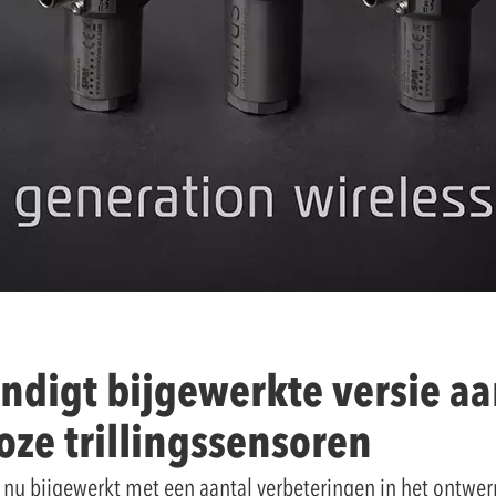
digt bijgewerkte versie aa
oze trillingssensoren
n nu bijgewerkt met een aantal verbeteringen in het ontwerp