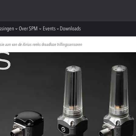
ssingen
Over SPM
Events
Downloads
ie aan van de Airius reeks draadloze trillingssensoren