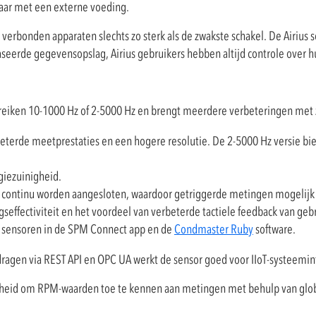
baar met een externe voeding.
g verbonden apparaten slechts zo sterk als de zwakste schakel. De Airius s
baseerde gegevensopslag, Airius gebruikers hebben altijd controle over 
ereiken 10-1000 Hz of 2-5000 Hz en brengt meerdere verbeteringen met 
beterde meetprestaties en een hogere resolutie. De 2-5000 Hz versie bi
giezuinigheid.
 continu worden aangesloten, waardoor getriggerde metingen mogelijk 
seffectiviteit en het voordeel van verbeterde tactiele feedback van geb
n sensoren in de SPM Connect app en de
Condmaster Ruby
software.
gen via REST API en OPC UA werkt de sensor goed voor IIoT-systeemint
ijkheid om RPM-waarden toe te kennen aan metingen met behulp van glo