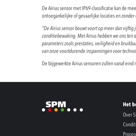
De Airius sensor met IP69-classificatie kan de me
ontoegankelijke of gevaarlijke locaties en zonder 
"De Airius sensor bouwt voort op meer dan vijfti
conditiebewaking. Met Airius hebben we ons ten d
parameters zoals prestaties, veiligheid en bruikb
van onze voortdurende inspanningen voor technol
De bijgewerkte Airius sensoren zullen vanaf eind 
Het b
Over 
Condit
Proces