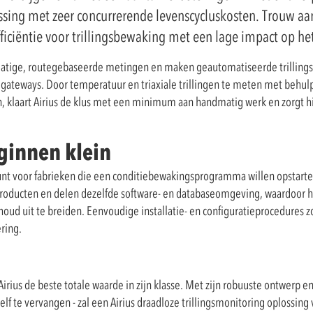
ing met zeer concurrerende levenscycluskosten. Trouw aa
ficiëntie voor trillingsbewaking met een lage impact op he
dmatige, routegebaseerde metingen en maken geautomatiseerde trilling
 gateways. Door temperatuur en triaxiale trillingen te meten met behul
n, klaart Airius de klus met een minimum aan handmatig werk en zorgt hi
ginnen klein
unt voor fabrieken die een conditiebewakingsprogramma willen opstart
oducten en delen dezelfde software- en databaseomgeving, waardoor h
oud uit te breiden. Eenvoudige installatie- en configuratieprocedures
ring.
irius de beste totale waarde in zijn klasse. Met zijn robuuste ontwerp 
zelf te vervangen - zal een Airius draadloze trillingsmonitoring oplossing 