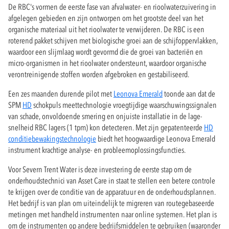
De RBC's vormen de eerste fase van afvalwater- en rioolwaterzuivering in
afgelegen gebieden en zijn ontworpen om het grootste deel van het
organische materiaal uit het rioolwater te verwijderen. De RBC is een
roterend pakket schijven met biologische groei aan de schijfoppervlakken,
waardoor een slijmlaag wordt gevormd die de groei van bacteriën en
micro-organismen in het rioolwater ondersteunt, waardoor organische
verontreinigende stoffen worden afgebroken en gestabiliseerd.
Een zes maanden durende pilot met
Leonova Emerald
toonde aan dat de
SPM
HD
schokpuls meettechnologie vroegtijdige waarschuwingssignalen
van schade, onvoldoende smering en onjuiste installatie in de lage-
snelheid RBC lagers (1 tpm) kon detecteren. Met zijn gepatenteerde
HD
conditiebewakingstechnologie
biedt het hoogwaardige Leonova Emerald
instrument krachtige analyse- en probleemoplossingsfuncties.
Voor Severn Trent Water is deze investering de eerste stap om de
onderhoudstechnici van Asset Care in staat te stellen een betere controle
te krijgen over de conditie van de apparatuur en de onderhoudsplannen.
Het bedrijf is van plan om uiteindelijk te migreren van routegebaseerde
metingen met handheld instrumenten naar online systemen. Het plan is
om de instrumenten op andere bedrijfsmiddelen te gebruiken (waaronder