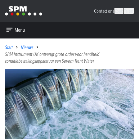
Contact ons
Zoek
Talen
Menu
Start
Nieuws
SPM Instrument UK ontvangt grote order voor handheld
conditiebewakingsapparatuur van Severn Trent Water