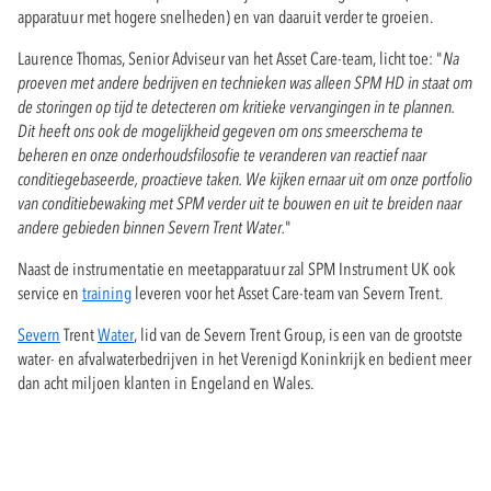
apparatuur met hogere snelheden) en van daaruit verder te groeien.
Laurence Thomas, Senior Adviseur van het Asset Care-team, licht toe: "
Na
proeven met andere bedrijven en technieken was alleen SPM HD in staat om
de storingen op tijd te detecteren om kritieke vervangingen in te plannen.
Dit heeft ons ook de mogelijkheid gegeven om ons smeerschema te
beheren en onze onderhoudsfilosofie te veranderen van reactief naar
conditiegebaseerde, proactieve taken. We kijken ernaar uit om onze portfolio
van conditiebewaking met SPM verder uit te bouwen en uit te breiden naar
andere gebieden binnen Severn Trent Water.
"
Naast de instrumentatie en meetapparatuur zal SPM Instrument UK ook
service en
training
leveren voor het Asset Care-team van Severn Trent.
Severn
Trent
Water
, lid van de Severn Trent Group, is een van de grootste
water- en afvalwaterbedrijven in het Verenigd Koninkrijk en bedient meer
dan acht miljoen klanten in Engeland en Wales.