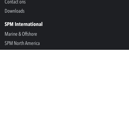
Contact ons
Downloads
SPM International
Marine & Offshore
SPM North America
SPM Academy
Connect
LinkedIn
Facebook
Youtube
info@spminstrument.nl