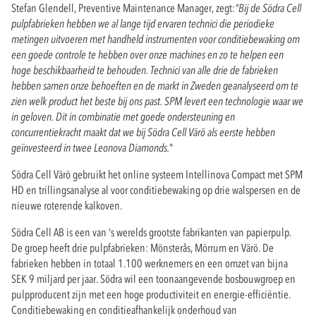
Stefan Glendell, Preventive Maintenance Manager, zegt:
"Bij de Södra Cell
pulpfabrieken hebben we al lange tijd ervaren technici die periodieke
metingen uitvoeren met handheld instrumenten voor conditiebewaking om
een goede controle te hebben over onze machines en zo te helpen een
hoge beschikbaarheid te behouden. Technici van alle drie de fabrieken
hebben samen onze behoeften en de markt in Zweden geanalyseerd om te
zien welk product het beste bij ons past. SPM levert een technologie waar we
in geloven. Dit in combinatie met goede ondersteuning en
concurrentiekracht maakt dat we bij Södra Cell Värö als eerste hebben
geïnvesteerd in twee Leonova Diamonds.
"
Södra Cell Värö gebruikt het online systeem Intellinova Compact met SPM
HD en trillingsanalyse al voor conditiebewaking op drie walspersen en de
nieuwe roterende kalkoven.
Södra Cell AB is een van 's werelds grootste fabrikanten van papierpulp.
De groep heeft drie pulpfabrieken: Mönsterås, Mörrum en Värö. De
fabrieken hebben in totaal 1.100 werknemers en een omzet van bijna
SEK 9 miljard per jaar. Södra wil een toonaangevende bosbouwgroep en
pulpproducent zijn met een hoge productiviteit en energie-efficiëntie.
Conditiebewaking en conditieafhankelijk onderhoud van