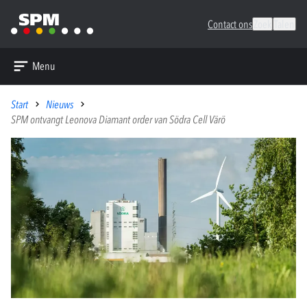
Contact ons
Zoek
Talen
Menu
Start
Nieuws
SPM ontvangt Leonova Diamant order van Södra Cell Värö