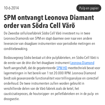
10-6-2014
Pulp en papier
SPM ontvangt Leonova Diamant
order van Södra Cell Värö
De Zweedse cellulosefabriek Södra Cell Värö investeert nu in twee
Leonova Diamonds van SPM en stapt daarmee over naar een andere
leverancier van draagbare instrumenten voor periodieke metingen en
conditiebewaking.
Bosbouwgroep Södra bestaat uit drie pulpfabrieken, en Södra Cell Värö is
de eerste van de drie die het draagbare instrument
Leonova Diamond
heeft aangeschaft, dat de gepatenteerde
SPM HD
meettechniek bevat voor
lagermetingen in het bereik van 1 tot 20.000 RPM. Leonova Diamond
biedt ook geavanceerde functionaliteit voor trillingsanalyse en correctief
onderhoud. De twee instrumenten zullen worden gebruikt in
verschillende delen van de Värö fabriek zoals de ketel, het
causticisatieproces, de houtsnipper- en pelletfabrieken en in de pulp- en
droogsectie.