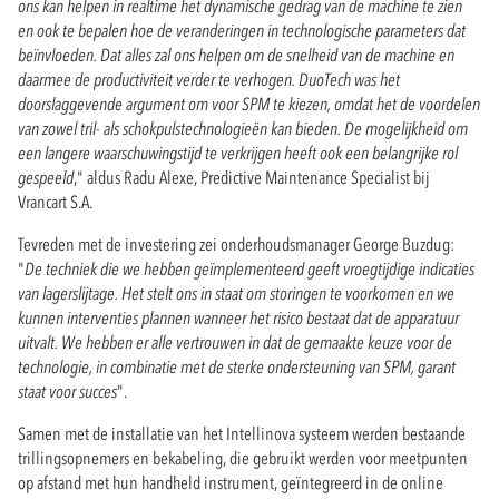
ons kan helpen in realtime het dynamische gedrag van de machine te zien
en ook te bepalen hoe de veranderingen in technologische parameters dat
beïnvloeden. Dat alles zal ons helpen om de snelheid van de machine en
daarmee de productiviteit verder te verhogen. DuoTech was het
doorslaggevende argument om voor SPM te kiezen, omdat het de voordelen
van zowel tril- als schokpulstechnologieën kan bieden. De mogelijkheid om
een langere waarschuwingstijd te verkrijgen heeft ook een belangrijke rol
gespeeld
," aldus Radu Alexe, Predictive Maintenance Specialist bij
Vrancart S.A.
Tevreden met de investering zei onderhoudsmanager George Buzdug:
"
De techniek die we hebben geïmplementeerd geeft vroegtijdige indicaties
van lagerslijtage. Het stelt ons in staat om storingen te voorkomen en we
kunnen interventies plannen wanneer het risico bestaat dat de apparatuur
uitvalt. We hebben er alle vertrouwen in dat de gemaakte keuze voor de
technologie, in combinatie met de sterke ondersteuning van SPM, garant
staat voor succes
".
Samen met de installatie van het Intellinova systeem werden bestaande
trillingsopnemers en bekabeling, die gebruikt werden voor meetpunten
op afstand met hun handheld instrument, geïntegreerd in de online