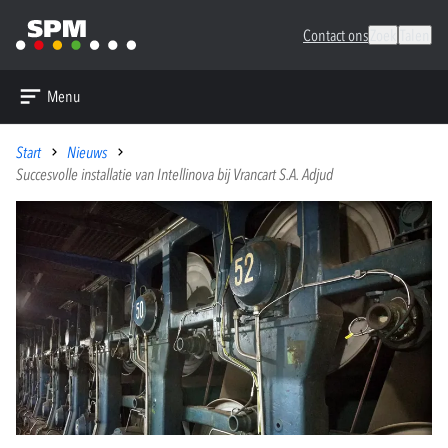
Contact ons
Zoek
Talen
Menu
Start
Nieuws
Succesvolle installatie van Intellinova bij Vrancart S.A. Adjud