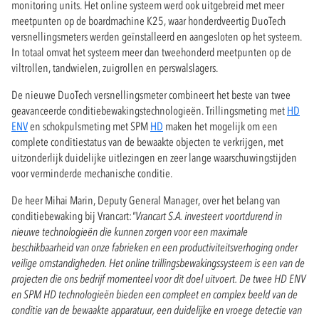
monitoring units. Het online systeem werd ook uitgebreid met meer
meetpunten op de boardmachine K25, waar honderdveertig DuoTech
versnellingsmeters werden geïnstalleerd en aangesloten op het systeem.
In totaal omvat het systeem meer dan tweehonderd meetpunten op de
viltrollen, tandwielen, zuigrollen en perswalslagers.
De nieuwe DuoTech versnellingsmeter combineert het beste van twee
geavanceerde conditiebewakingstechnologieën. Trillingsmeting met
HD
ENV
en schokpulsmeting met SPM
HD
maken het mogelijk om een
complete conditiestatus van de bewaakte objecten te verkrijgen, met
uitzonderlijk duidelijke uitlezingen en zeer lange waarschuwingstijden
voor verminderde mechanische conditie.
De heer Mihai Marin, Deputy General Manager, over het belang van
conditiebewaking bij Vrancart:
"Vrancart S.A. investeert voortdurend in
nieuwe technologieën die kunnen zorgen voor een maximale
beschikbaarheid van onze fabrieken en een productiviteitsverhoging onder
veilige omstandigheden. Het online trillingsbewakingssysteem is een van de
projecten die ons bedrijf momenteel voor dit doel uitvoert. De twee HD ENV
en SPM HD technologieën bieden een compleet en complex beeld van de
conditie van de bewaakte apparatuur, een duidelijke en vroege detectie van