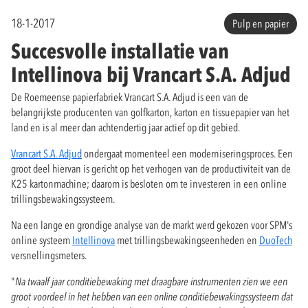
18-1-2017
Pulp en papier
Succesvolle installatie van
Intellinova bij Vrancart S.A. Adjud
De Roemeense papierfabriek Vrancart S.A. Adjud is een van de
belangrijkste producenten van golfkarton, karton en tissuepapier van het
land en is al meer dan achtendertig jaar actief op dit gebied.
Vrancart S.A. Adjud
ondergaat momenteel een moderniseringsproces. Een
groot deel hiervan is gericht op het verhogen van de productiviteit van de
K25 kartonmachine; daarom is besloten om te investeren in een online
trillingsbewakingssysteem.
Na een lange en grondige analyse van de markt werd gekozen voor SPM's
online systeem
Intellinova
met trillingsbewakingseenheden en
DuoTech
versnellingsmeters.
"
Na twaalf jaar conditiebewaking met draagbare instrumenten zien we een
groot voordeel in het hebben van een online conditiebewakingssysteem dat