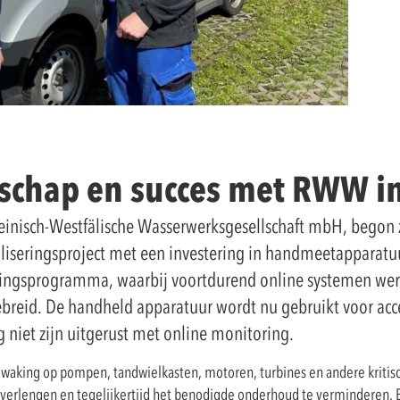
rschap en succes met RWW i
einisch-Westfälische Wasserwerksgesellschaft mbH, begon
aliseringsproject met een investering in handmeetapparat
akingsprogramma, waarbij voortdurend online systemen wer
breid. De handheld apparatuur wordt nu gebruikt voor acce
 niet zijn uitgerust met online monitoring.
ewaking op pompen, tandwielkasten, motoren, turbines en andere krit
erlengen en tegelijkertijd het benodigde onderhoud te verminderen. Er