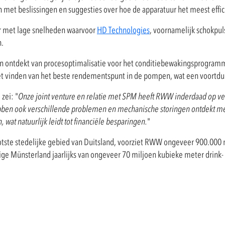
met beslissingen en suggesties over hoe de apparatuur het meest effic
r met lage snelheden waarvoor
HD Technologies
, voornamelijk schokpul
n.
ontdekt van procesoptimalisatie voor het conditiebewakingsprogramma,
or het vinden van het beste rendementspunt in de pompen, wat een voortdu
zei: "
Onze joint venture en relatie met SPM heeft RWW inderdaad op v
hebben ook verschillende problemen en mechanische storingen ontdekt m
, wat natuurlijk leidt tot financiële besparingen.
"
otste stedelijke gebied van Duitsland, voorziet RWW ongeveer 900.000 
ige Münsterland jaarlijks van ongeveer 70 miljoen kubieke meter drink-