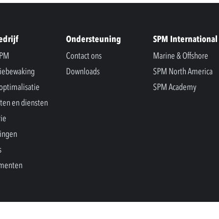
edrijf
Ondersteuning
SPM International
SPM
Contact ons
Marine & Offshore
iebewaking
Downloads
SPM North America
optimalisatie
SPM Academy
ten en diensten
rie
ingen
s
menten
orbehouden.
Privacy Policy and Legal Notice