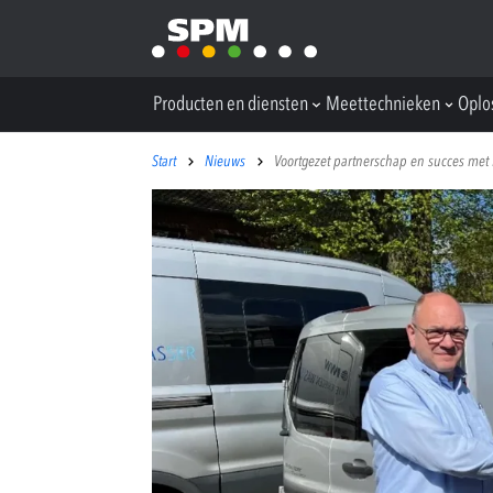
Producten en diensten
Meettechnieken
Oplo
Start
Nieuws
Voortgezet partnerschap en succes met