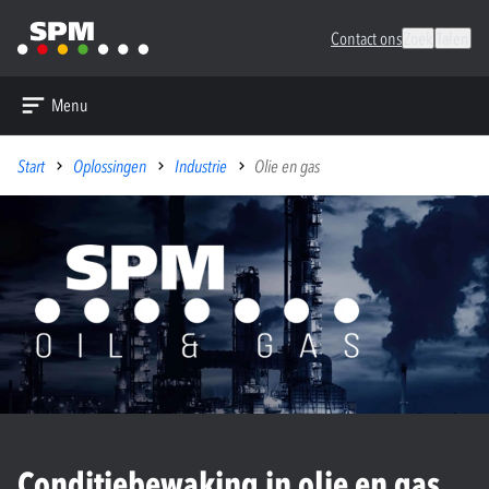
Contact ons
Zoek
Talen
Menu
Start
Oplossingen
Industrie
Olie en gas
Conditiebewaking in olie en gas