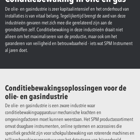
De olie- en gasindustrie is zeer kapitaalintensief en het onderhoud van
installaties is van vitaal belang. Tegelijkertijd brengt de aard van deze
industrieën gevaren met zich mee die gerelateerd zijn aan de
grondstoffen zelf. Conditiebewaking in deze industrieën draait niet
alleen om het maximaliseren van de productie, maar ook om het
garanderen van veiligheid en betrouwbaarheid - iets wat SPM Instrument
al jaren doet.
Conditiebewakingsoplossingen voor de
olie- en gasindustrie
De olie- en gasindustrie is een zware industrie waar
conditiebewakingsapparatuur mechanische krachten en
omgevingsfactoren moet kunnen weerstaan. Het SPM productassortiment
omvat draagbare instrumenten, online systemen en accessoires die
specifiek geschikt zijn voor schokpulsbewaking van roterende machines en
trillingsbewakingsapparatuur voor het detecteren van bijvoorbeeld