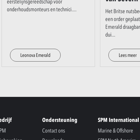
eerstelijnsgereedschap voor
onderhoudsmonteurs en technici.
...
Het Britse nutsbe
een order geplaat
Emerald draagbar
dui
...
Leonova Emerald
Lees meer
edrijf
Ondersteuning
SPM International
SPM
Contact ons
Marine & Offshore