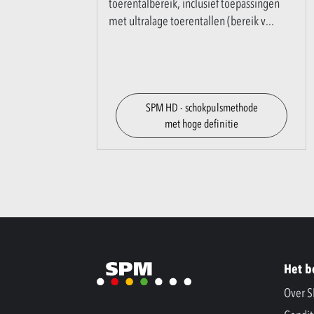
toerentalbereik, inclusief toepassingen
met ultralage toerentallen (bereik v
...
SPM HD - schokpulsmethode
met hoge definitie
Het b
Over 