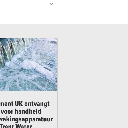
ment UK ontvangt
r voor handheld
wakingsapparatuur
Trent Water