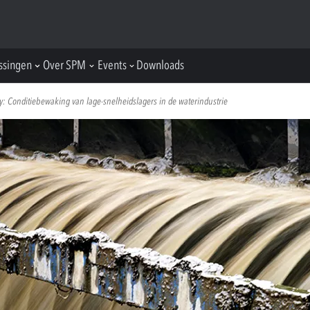
ssingen
Over SPM
Events
Downloads
y: Conditiebewaking van lage-snelheidslagers in de waterindustrie