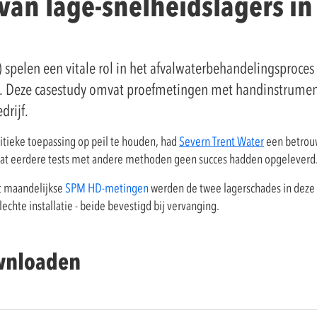
an lage-snelheidslagers in
 spelen een vitale rol in het afvalwaterbehandelingsproces
ter. Deze casestudy omvat proefmetingen met handinstrume
drijf.
tieke toepassing op peil te houden, had
Severn Trent Water
een betrou
at eerdere tests met andere methoden geen succes hadden opgeleverd
t maandelijkse
SPM HD-metingen
werden de twee lagerschades in deze 
chte installatie - beide bevestigd bij vervanging.
ownloaden