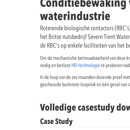
Conditiebewaking v
waterindustrie
Roterende biologische contactors (RBC's)
het Britse nutsbedrijf Severn Trent Wa
de RBC's op enkele faciliteiten van het be
Om de mechanische betrouwbaarheid van deze kri
nodig en besloot
HD-technologie
te proberen nad
In de loop van de zes maanden durende proef me
gescheurde buitenste loopvlak en één geval van sle
Volledige casestudy d
Case Study