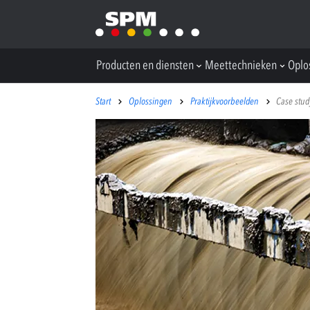
Producten en diensten
Meettechnieken
Oplo
Start
Oplossingen
Praktijkvoorbeelden
Case stud