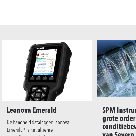
Leonova Emerald
SPM Instru
grote orde
De handheld datalogger Leonova
conditiebe
Emerald® is het ultieme
van Severn 