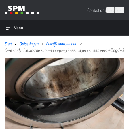
Contact ons
Zoek
Talen
Menu
Start
Oplossingen
Praktijkvoorbeelden
Case study: Elektrische stroomdoorgang in een lager van een versnellingsbak