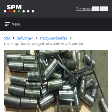
Contact ons
Zoek
Talen
Menu
Start
Oplossingen
Praktijkvoorbeelden
Case study: Schade aan lagerkooi in verticale walsenmolen