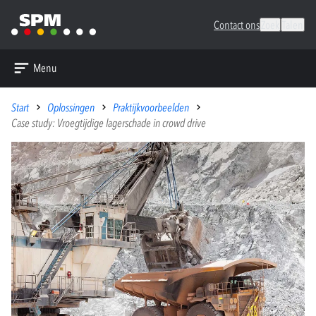
Contact ons
Zoek
Talen
Menu
Start
Oplossingen
Praktijkvoorbeelden
Case study: Vroegtijdige lagerschade in crowd drive