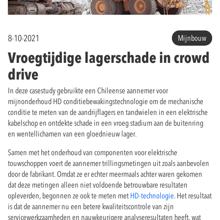
8-10-2021
Mijnbouw
Vroegtijdige lagerschade in crowd
drive
In deze casestudy gebruikte een Chileense aannemer voor
mijnonderhoud HD conditiebewakingstechnologie om de mechanische
conditie te meten van de aandrijflagers en tandwielen in een elektrische
kabelschop en ontdekte schade in een vroeg stadium aan de buitenring
en wentellichamen van een gloednieuw lager.
Samen met het onderhoud van componenten voor elektrische
touwschoppen voert de aannemer trillingsmetingen uit zoals aanbevolen
door de fabrikant. Omdat ze er echter meermaals achter waren gekomen
dat deze metingen alleen niet voldoende betrouwbare resultaten
opleverden, begonnen ze ook te meten met
HD-technologie
. Het resultaat
is dat de aannemer nu een betere kwaliteitscontrole van zijn
servicewerkzaamheden en nauwkeurigere analyseresultaten heeft, wat