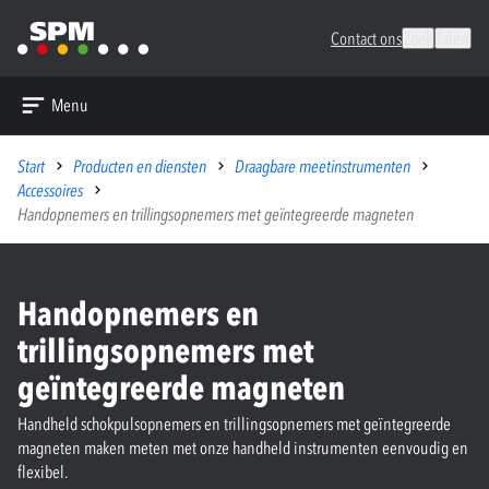
Contact ons
Zoek
Talen
Menu
Start
Producten en diensten
Draagbare meetinstrumenten
Accessoires
Handopnemers en trillingsopnemers met geïntegreerde magneten
Handopnemers en
trillingsopnemers met
geïntegreerde magneten
Handheld schokpulsopnemers en trillingsopnemers met geïntegreerde
magneten maken meten met onze handheld instrumenten eenvoudig en
flexibel.