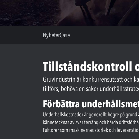
Nyheter
Case
Tillståndskontroll 
Gruvindustrin är konkurrensutsatt och ka
tillförs, behövs en säker underhållsstrat
Förbättra underhållsmet
Underhållskostnader är generellt högre på grund av
kännetecknas av svår terräng och hårda driftsförhål
Faktorer som maskinernas storlek och leveranstider