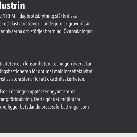
dustrin
,1 RPM. I dagbrottsbrytning står kritiska
och lastvariationer. I underjordisk gruvdrift är
vattennivåerna och stödjer borrning. Övervakningen
t
ktiviteten och lönsamheten. Lösningen övervakar
ningshastigheten för optimal malningseffektivitet
t av stora stenar för att öka driftsäkerheten.
rörelser. Lösningen upptäcker ogynnsamma
ergiförbrukning. Detta gör det möjligt för
och möjliggör betydande processförbättringar som