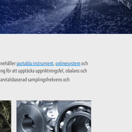
innehåller
portabla instrument
,
onlinesystem
och
ng för att upptäcka uppriktningsfel, obalans och
arvtalsbaserad samplingsfrekvens och