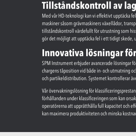
Tillståndskontroll av la
Med vår HD-teknologi kan vi effektivt upptäcka fel
maskiner såsom grävmaskiners växellådor, transport
tillståndskontroll värdefullt för utrustning som h
gör det möjligt att upptäcka fel i ett tidigt sked
Innovativa lösningar fö
SPM Instrument erbjuder avancerade lösningar fö
chargens tåposition vid både in- och utmatning oc
och partikeldistribution. Systemet kontrollerar äv
Vår övervakningslösning för klassificeringspresta
förhållanden under klassificeringen som kan orsak
operatörerna att upprätthålla full kapacitet och e
kan maximera produktiviteten och minska kostna