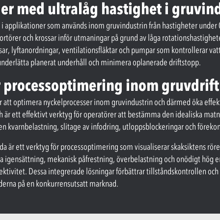
ger med ultralåg hastighet i gruvin
 i applikationer som används inom gruvindustrin från hastigheter under 0
örer och krossar inför utmaningar på grund av låga rotationshastigheter 
issar, lyftanordningar, ventilationsfläktar och pumpar som kontrollerar 
e, underlätta planerat underhåll och minimera oplanerade driftstopp.
r processoptimering inom gruvdrif
r att optimera nyckelprocesser inom gruvindustrin och därmed öka effe
h är ett effektivt verktyg för operatörer att bestämma den idealiska mat
en kvarnbelastning, slitage av infodring, utloppsblockeringar och förekoms
nda är ett verktyg för processoptimering som visualiserar skaksiktens 
a igensättning, mekanisk påfrestning, överbelastning och onödigt hög en
ffektivitet. Dessa integrerade lösningar förbättrar tillståndskontrollen 
derna på en konkurrensutsatt marknad.