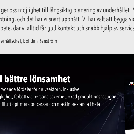
er oss möjlighet till långsiktig planering av underhållet. 
rustning, och det har vi snart uppnått. Vi har valt att bygga
bete, där vi alltid får god kontakt och snabb hjälp av servi
erhållschef, Boliden Renström
ll bättre lönsamhet
tydande fördelar för gruvsektorn, inklusive
ighet, förbättrad personalsäkerhet, ökad produktionshastighet
 till att optimera processer och maskinprestanda i hela