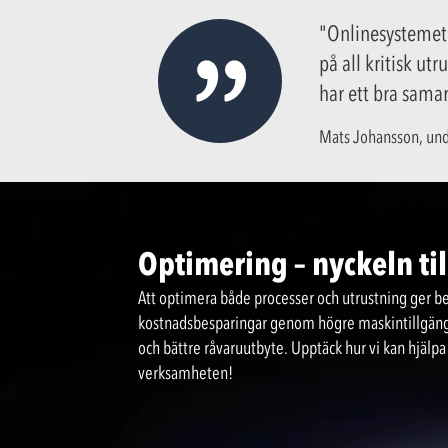
"Onlinesystemet g
på all kritisk ut
har ett bra samar
Mats Johansson, und
Optimering – nyckeln ti
Att optimera både processer och utrustning ger be
kostnadsbesparingar genom högre maskintillgängl
och bättre råvaruutbyte. Upptäck hur vi kan hjälpa
verksamheten!