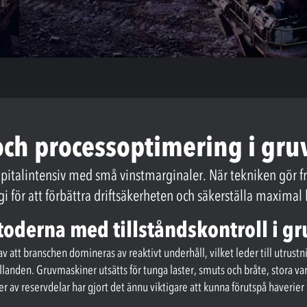
och processoptimering i gruv
pitalintensiv med små vinstmarginaler. När tekniken gör fr
egi för att förbättra driftsäkerheten och säkerställa maximal
oderna med tillståndskontroll i gr
 att branschen domineras av reaktivt underhåll, vilket leder till utrustn
landen. Gruvmaskiner utsätts för tunga laster, smuts och bråte, stora varv
 av reservdelar har gjort det ännu viktigare att kunna förutspå haverier i