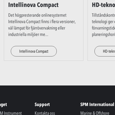
Intellinova Compact
HD-tekno
Det högpresterande onlinesystemet
Tillståndskont
Intellinova Compact finns i flera versioner,
teknologi ger
väl lämpat för fjärrövervakning eller
förvarningsti
industriella miljöer me
...
planeringshor
Intellinova Compact
HD-tekn
aget
Support
SPM International
M Instrument
Kontakta oss
Marine & Offshore