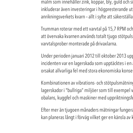
malm som innehåller zink, koppar, bly, guld och s
inkluderar även investeringar i högpresterande utru
anrikningsverkets kvarn – allt i syfte att säkerst
Trumman roterar med ett varvtal på 15,7 RPM och d
att övervaka kvarnen används totalt tjugo stötpul
varvtalsprober monterade på drivaxlarna.
Under perioden januari 2012 till oktober 2013 upp
incidenten var en lagerskada som upptäcktes i en
orsakat allvarliga fel med stora ekonomiska kons
Kombinationen av vibrations- och stötpulsmätning 
lagerskador i "bullriga” miljöer som till exempel 
obalans, kuggfel och maskiner med uppriktningsfe
Efter mer än tjugoen månaders mätningar fungerar
kan planeras långt i förväg vilket ger en känsla av