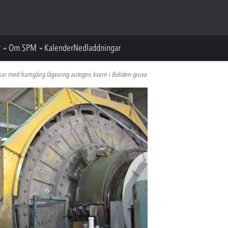
r
Om SPM
Kalender
Nedladdningar
ar med framgång lågvarvig autogen kvarn i Boliden-gruva