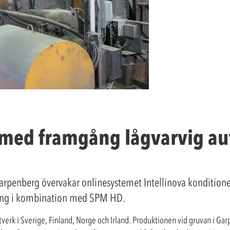
med framgång lågvarvig au
Garpenberg övervakar onlinesystemet Intellinova kondition
ning i kombination med SPM HD.
verk i Sverige, Finland, Norge och Irland. Produktionen vid gruvan i Ga