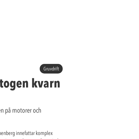
Gruvdrift
togen kvarn
en på motorer och
rpenberg innefattar komplex