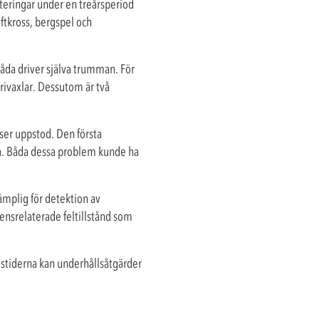
steringar under en treårsperiod
äftkross, bergspel och
åda driver själva trumman. För
rivaxlar. Dessutom är två
nser uppstod. Den första
da. Båda dessa problem kunde ha
ämplig för detektion av
vensrelaterade feltillstånd som
gstiderna kan underhållsåtgärder