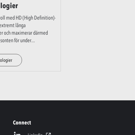
logier
roll med HD (High Definition)-
 extremt långa
der och maximerar därmed
isonten för under
...
ologier
Connect
LinkedIn