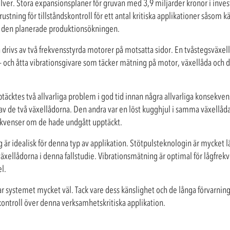
ilver. Stora expansionsplaner för gruvan med 3,9 miljarder kronor i inve
stning för tillståndskontroll för ett antal kritiska applikationer såsom k
älla den planerade produktionsökningen.
rivs av två frekvensstyrda motorer på motsatta sidor. En tvåstegsväxell
s- och åtta vibrationsgivare som täcker mätning på motor, växellåda och d
täcktes två allvarliga problem i god tid innan några allvarliga konsekve
 av de två växellådorna. Den andra var en löst kugghjul i samma växellå
ekvenser om de hade undgått upptäckt.
är idealisk för denna typ av applikation. Stötpulsteknologin är mycket l
växellådorna i denna fallstudie. Vibrationsmätning är optimal för lågfrek
l.
 systemet mycket väl. Tack vare dess känslighet och de långa förvarnin
 kontroll över denna verksamhetskritiska applikation.