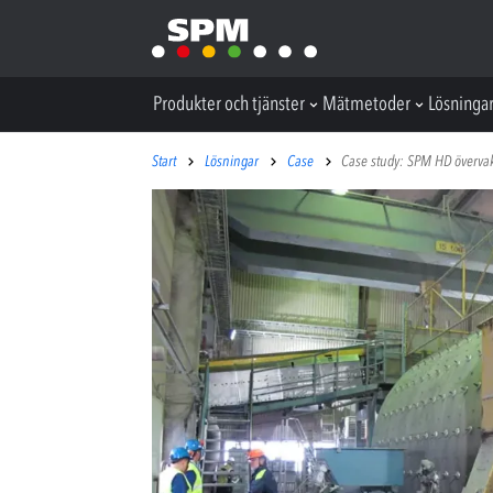
Produkter och tjänster
Mätmetoder
Lösninga
Start
Lösningar
Case
Case study: SPM HD övervak