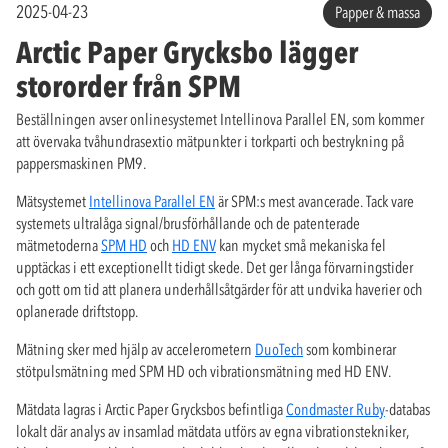
2025-04-23
Papper & massa
Arctic Paper Grycksbo lägger
stororder från SPM
Beställningen avser onlinesystemet Intellinova Parallel EN, som kommer
att övervaka tvåhundrasextio mätpunkter i torkparti och bestrykning på
pappersmaskinen PM9.
Mätsystemet
Intellinova Parallel EN
är SPM:s mest avancerade. Tack vare
systemets ultralåga signal/brusförhållande och de patenterade
mätmetoderna
SPM HD
och
HD ENV
kan mycket små mekaniska fel
upptäckas i ett exceptionellt tidigt skede. Det ger långa förvarningstider
och gott om tid att planera underhållsåtgärder för att undvika haverier och
oplanerade driftstopp.
Mätning sker med hjälp av accelerometern
DuoTech
som kombinerar
stötpulsmätning med SPM HD och vibrationsmätning med HD ENV.
Mätdata lagras i Arctic Paper Grycksbos befintliga
Condmaster Ruby
-databas
lokalt där analys av insamlad mätdata utförs av egna vibrationstekniker,