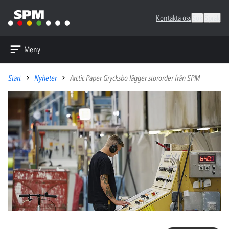
Kontakta oss
Sök
Språk
Meny
Start
Nyheter
Arctic Paper Grycksbo lägger stororder från SPM