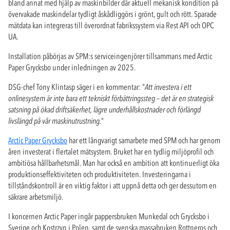
bland annat med hjälp av maskinbilder där aktuell mekanisk kondition på
övervakade maskindelar tydligt åskådliggörs i grönt, gult och rött. Sparade
mätdata kan integreras till överordnat fabrikssystem via Rest API och OPC
UA.
Installation påbörjas av SPM:s serviceingenjörer tillsammans med Arctic
Paper Grycksbo under inledningen av 2025.
DSG-chef Tony Klintasp säger i en kommentar: ”
Att investera i ett
onlinesystem är inte bara ett tekniskt förbättringssteg – det är en strategisk
satsning på ökad driftsäkerhet, lägre underhållskostnader och förlängd
livslängd på vår maskinutrustning.
”
Arctic Paper Grycksbo
har ett långvarigt samarbete med SPM och har genom
åren investerat i flertalet mätsystem. Bruket har en tydlig miljöprofil och
ambitiösa hållbarhetsmål. Man har också en ambition att kontinuerligt öka
produktionseffektiviteten och produktiviteten. Investeringarna i
tillståndskontroll är en viktig faktor i att uppnå detta och ger dessutom en
säkrare arbetsmiljö.
I koncernen Arctic Paper ingår pappersbruken Munkedal och Grycksbo i
Sverige och Kostrzyn i Polen, samt de svenska massabruken Rottneros och