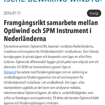
2016-01-11
Energi
Framgångsrikt samarbete mellan
Optiwind och SPM Instrument i
Nederländerna
Tjänsteleverantören Optiwind BV, baserad i nordöstra Nederländerna,
installerar onlinesystem för tillståndskontroll i vindturbiner. Den främsta
kundgruppen är privata ägare och kooperativ som äger en eller flera
turbiner. Optiwinds affärsmodell bygger på ett paket som erbjuds som ett
alternativ till OEM när leverantörens garanti löpt ut.
Optiwind
har avtalat med försäkringsbolagen om en sänkning av
vindkraftsägarnas försäkringspremier om ett onlinesystem för
tillståndskontroll installeras i ett vindkraftverk. Om lager- eller
växelproblem upptäcks av det team som analyserar mätdata,
rekommenderar Optiwind ägaren att sätta in underhållsåtgärder, som
utförs av föredragna servicepartner(s). På detta sätt bevakar Optiwind både
ägarnas och försäkringsbolagens intressen.