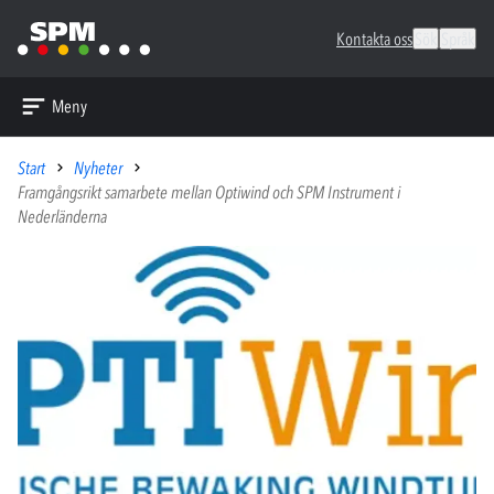
Kontakta oss
Sök
Språk
Meny
Start
Nyheter
Framgångsrikt samarbete mellan Optiwind och SPM Instrument i
Nederländerna