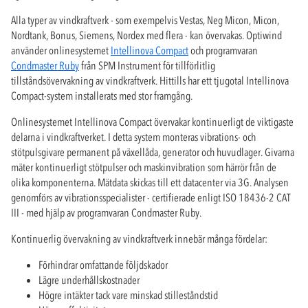
Alla typer av vindkraftverk - som exempelvis Vestas, Neg Micon, Micon,
Nordtank, Bonus, Siemens, Nordex med flera - kan övervakas. Optiwind
använder onlinesystemet
Intellinova Compact
och programvaran
Condmaster Ruby
från SPM Instrument för tillförlitlig
tillståndsövervakning av vindkraftverk. Hittills har ett tjugotal Intellinova
Compact-system installerats med stor framgång.
Onlinesystemet Intellinova Compact övervakar kontinuerligt de viktigaste
delarna i vindkraftverket. I detta system monteras vibrations- och
stötpulsgivare permanent på växellåda, generator och huvudlager. Givarna
mäter kontinuerligt stötpulser och maskinvibration som härrör från de
olika komponenterna. Mätdata skickas till ett datacenter via 3G. Analysen
genomförs av vibrationsspecialister - certifierade enligt ISO 18436-2 CAT
III - med hjälp av programvaran Condmaster Ruby.
Kontinuerlig övervakning av vindkraftverk innebär många fördelar:
Förhindrar omfattande följdskador
Lägre underhållskostnader
Högre intäkter tack vare minskad stilleståndstid