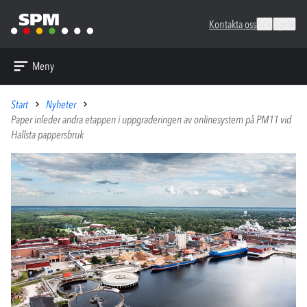
Kontakta oss
Sök
Språk
Meny
Start
Nyheter
Paper inleder andra etappen i uppgraderingen av onlinesystem på PM11 vid
Hallsta pappersbruk