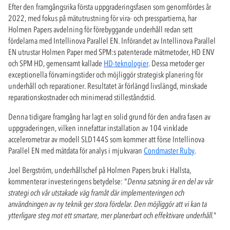
Efter den framgångsrika första uppgraderingsfasen som genomfördes år
2022, med fokus på mätutrustning för vira- och presspartierna, har
Holmen Papers avdelning för förebyggande underhåll redan sett
fördelarna med Intellinova Parallel EN. Införandet av Intellinova Parallel
EN utrustar Holmen Paper med SPM:s patenterade mätmetoder, HD ENV
och SPM HD, gemensamt kallade
HD-teknologier
. Dessa metoder ger
exceptionella förvarningstider och möjliggör strategisk planering för
underhåll och reparationer. Resultatet är förlängd livslängd, minskade
reparationskostnader och minimerad stilleståndstid.
Denna tidigare framgång har lagt en solid grund för den andra fasen av
uppgraderingen, vilken innefattar installation av 104 vinklade
accelerometrar av modell SLD144S som kommer att förse Intellinova
Parallel EN med mätdata för analys i mjukvaran
Condmaster Ruby
.
Joel Bergström, underhållschef på Holmen Papers bruk i Hallsta,
kommenterar investeringens betydelse: "
Denna satsning är en del av vår
strategi och vår utstakade väg framåt där implementeringen och
användningen av ny teknik ger stora fördelar. Den möjliggör att vi kan ta
ytterligare steg mot ett smartare, mer planerbart och effektivare underhåll.
"