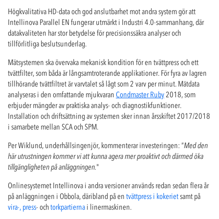
Högkvalitativa HD-data och god anslutbarhet mot andra system gör att
Intellinova Parallel EN fungerar utmärkt i Industri 4.0-sammanhang, där
datakvaliteten har stor betydelse för precisionssäkra analyser och
tillförlitliga beslutsunderlag.
Mätsystemen ska övervaka mekanisk kondition för en tvättpress och ett
tvättfilter, som båda är långsamtroterande applikationer. För fyra av lagren
tillhörande tvättfiltret är varvtalet så lågt som 2 varv per minut. Mätdata
analyseras i den omfattande mjukvaran
Condmaster Ruby
2018, som
erbjuder mängder av praktiska analys- och diagnostikfunktioner.
Installation och driftsättning av systemen sker innan årsskiftet 2017/2018
i samarbete mellan SCA och SPM.
Per Wiklund, underhållsingenjör, kommenterar investeringen: ”
Med den
här utrustningen kommer vi att kunna agera mer proaktivt och därmed öka
tillgängligheten på anläggningen.
"
Onlinesystemet Intellinova i andra versioner används redan sedan flera år
på anläggningen i Obbola, däribland på en
tvättpress i kokeriet
samt på
vira-, press
- och
torkpartierna
i linermaskinen.