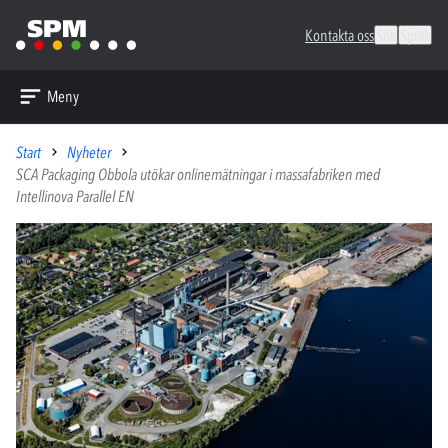
Kontakta oss
Sök
Språk
Meny
Start
Nyheter
SCA Packaging Obbola utökar onlinemätningar i massafabriken med
Intellinova Parallel EN