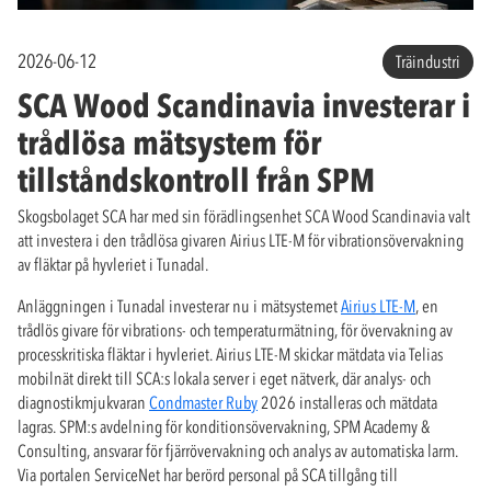
2026-06-12
Träindustri
SCA Wood Scandinavia investerar i
trådlösa mätsystem för
tillståndskontroll från SPM
Skogsbolaget SCA har med sin förädlingsenhet SCA Wood Scandinavia valt
att investera i den trådlösa givaren Airius LTE-M för vibrationsövervakning
av fläktar på hyvleriet i Tunadal.
Anläggningen i Tunadal investerar nu i mätsystemet
Airius LTE-M
, en
trådlös givare för vibrations- och temperaturmätning, för övervakning av
processkritiska fläktar i hyvleriet. Airius LTE-M skickar mätdata via Telias
mobilnät direkt till SCA:s lokala server i eget nätverk, där analys- och
diagnostikmjukvaran
Condmaster Ruby
2026 installeras och mätdata
lagras. SPM:s avdelning för konditionsövervakning, SPM Academy &
Consulting, ansvarar för fjärrövervakning och analys av automatiska larm.
Via portalen ServiceNet har berörd personal på SCA tillgång till