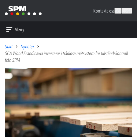
Kontakta oss
Sök
Språk
Meny
Start
Nyheter
SCA Wood Scandinavia investerar i trådlösa mätsystem för tillståndskontroll
från SPM