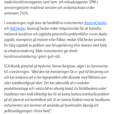
maskinkonditionsrapporter samt larm- och månadsrapporter. SPM:s
serviceingenjörer installerar sensorer och analysmjukvara under
sommaren 2026.
I investeringen ingår även de handhållna instrumenten
BearingChecker
och
VibChecker
. BearingChecker mäter stötpulsnivåer för att fastställa
mekanisk kondition och upptäcka potentiella problemkällor innan skador
uppstår, exempelvis på motorer eller fläktar, medan VibChecker används
för tidig upptäckt av problem som feluppriktning eller obalans med hjälp
av vibrationsmätning. Båda instrumenten ger direkt
konditionsutvärdering i grönt–gult–rött.
SCA Woods platschef på hyvleriet, Verner Bergman, säger i en kommentar
till investeringen: ”
Med den här investeringen får vi i god tid förvarning om
och kan analysera om vi har lagerproblem eller liknande med fläktarna som
sitter svåråtkomliga på taket. Det kan säkerställa att vi undviker
produktionsstopp och i värsta fall en allvarlig brand. En förhållandevis enkel
installation men ändå tillräckligt bra för att kunna hantera eventuella problem
på ett planerat och kontrollerat sätt. Vi ser samma fördelar med de handburna
instrumenten som kommer att användas på hyvelmaskin, klyvsåg och
pelletsanläggningen i första hand
.”