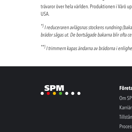
trävaror över hela världen. Produktionen i Värö u
USA.
*)
I reduceraren avlägsnas stockens rundning (bakarna
brädor sågas ut. De bortsågade bakarna blir ofta cel
**)
I trimmern kapas ändarna av brädorna i enlighet 
Föret
Om SP
Karriär
Tillstå
Proces