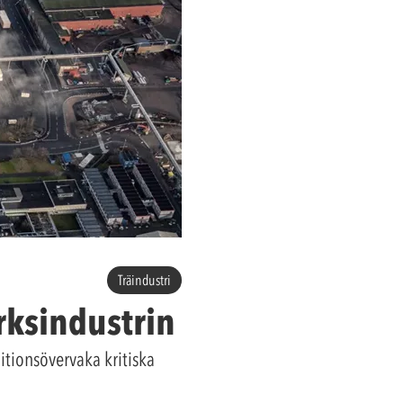
Träindustri
rksindustrin
itionsövervaka kritiska