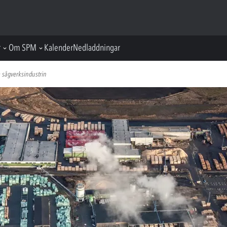
r
Om SPM
Kalender
Nedladdningar
 sågverksindustrin