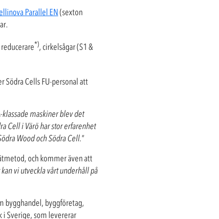
ellinova Parallel EN
(sexton
ar.
*)
, reducerare
, cirkelsågar (S1 &
r Södra Cells FU-personal att
A-klassade maskiner blev det
ra Cell i Värö har stor erfarenhet
 Södra Wood och Södra Cell.
”
 mätmetod, och kommer även att
an vi utveckla vårt underhåll på
om bygghandel, byggföretag,
k i Sverige, som levererar