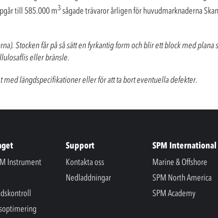
3
ppgår till 585.000 m
sågade trävaror årligen för huvudmarknaderna Skan
). Stocken får på så sätt en fyrkantig form och blir ett block med plana si
lulosaflis eller bränsle.
med längdspecifikationer eller för att ta bort eventuella defekter.
aget
Support
SPM International
M Instrument
Kontakta oss
Marine & Offshore
Nedladdningar
SPM North America
ndskontroll
SPM Academy
soptimering