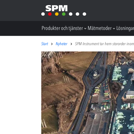
Produkter och tjänster
Mätmetoder
Lösninga
Start
Nyheter
SPM Instrument tar hem stororder inom