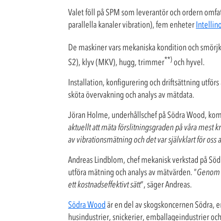
Valet föll på SPM som leverantör och ordern omfat
parallella kanaler vibration), fem enheter
Intelli
De maskiner vars mekaniska kondition och smörjkon
**)
S2), klyv (MKV), hugg, trimmer
och hyvel.
Installation, konfigurering och driftsättning utf
sköta övervakning och analys av mätdata.
Jöran Holme, underhållschef på Södra Wood, ko
aktuellt att mäta förslitningsgraden på våra mest kr
av vibrationsmätning och det var självklart för o
Andreas Lindblom, chef mekanisk verkstad på Söd
utföra mätning och analys av mätvärden. ”
Genom a
ett kostnadseffektivt sätt
”, säger Andreas.
Södra Wood
är en del av skogskoncernen Södra, 
husindustrier, snickerier, emballageindustrier och