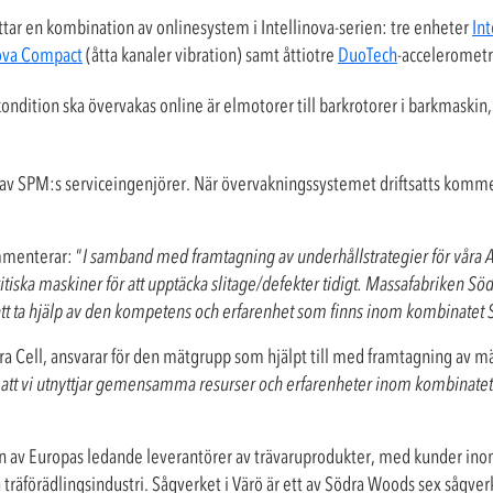
tar en kombination av onlinesystem i Intellinova-serien: tre enheter
Int
nova Compact
(åtta kanaler vibration) samt åttiotre
DuoTech
-accelerometr
dition ska övervakas online är elmotorer till barkrotorer i barkmaskin
örs av SPM:s serviceingenjörer. När övervakningssystemet driftsatts komme
mmenterar: ”
I samband med framtagning av underhållstrategier för våra 
itiska maskiner för att upptäcka slitage/defekter tidigt. Massafabriken Söd
ss att ta hjälp av den kompetens och erfarenhet som finns inom kombinatet
ra Cell, ansvarar för den mätgrupp som hjälpt till med framtagning av
tt vi utnyttjar gemensamma resurser och erfarenheter inom kombinatet k
en av Europas ledande leverantörer av trävaruprodukter, med kunder in
 träförädlingsindustri. Sågverket i Värö är ett av Södra Woods sex sågver